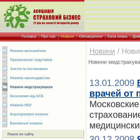
Головна
Про нас
Новини
Обговорення
База знань
Дов
Новини
/
Нови
Новини автоцивілки
Призначення і відставки
Новини медстрахув
Злиття та поглинання
Новини законодавства
13.01.2009
Новини медстрахування
врачей от
Ексклюзив від АСБ
Московские
Новини НБУ
страховани
Корпоративні новини
медицински
Банківські новини
Поиск по сайту
30.12.2008