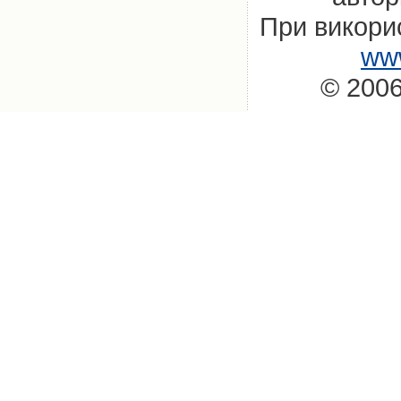
При викорис
www
© 2006