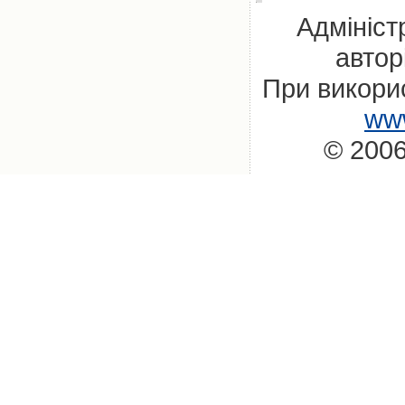
Адмініст
автор
При викорис
www
© 2006