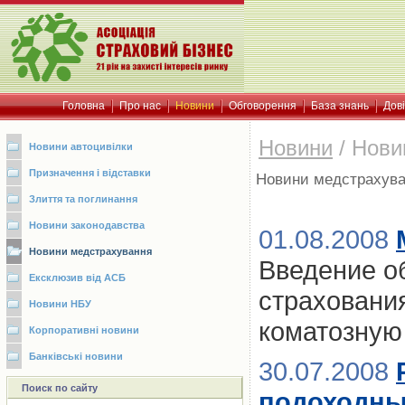
Головна
Про нас
Новини
Обговорення
База знань
Дов
Новини
/
Нови
Новини автоцивілки
Призначення і відставки
Новини медстрахув
Злиття та поглинання
Новини законодавства
01.08.2008
Новини медстрахування
Введение о
Ексклюзив від АСБ
страхования
Новини НБУ
коматозную
Корпоративні новини
Банківські новини
30.07.2008
Поиск по сайту
подоходны