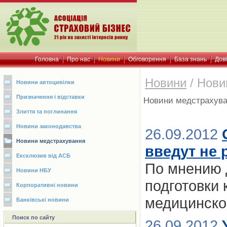
Головна
Про нас
Новини
Обговорення
База знань
Дов
Новини
/
Нови
Новини автоцивілки
Призначення і відставки
Новини медстрахув
Злиття та поглинання
Новини законодавства
26.09.2012
Новини медстрахування
введут не 
Ексклюзив від АСБ
По мнению д
Новини НБУ
подготовки
Корпоративні новини
медицинско
Банківські новини
Поиск по сайту
26.09.2012