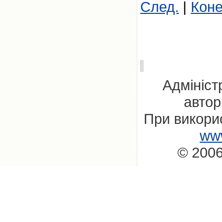
След.
|
Кон
Адмініст
автор
При викорис
www
© 2006