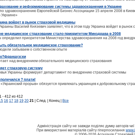
рахование и реформирование системы здравоохранения в Украине
 по здравоохранению Европейской Бизнес Ассоциации 15 апреля 2008 в Ки
 Украине»
раина войдет в рынок страховой медицины
краины Василий Князевич заявляет, что в этом году Украина войдет в рынок
е медицинское страхование стало приоритетом Минздрава в 2008
 определил приоритетом Министерства здравоохранения на 2008 год внедр
ыть обязательное медицинское страхование?
модели забываем о собственном опыте
по?французски
тает над внедрением обязательного медицинского страхования
яет страховую систему
овья Украины формирует департамент по внедрению страховой системы
 полечился ? плати!
 «Украинский прорыв» обязуется привлекать украинцев к добровольному стр
 - 412 из 412
15
16
17
18
19
20
21
| След. | Конец |
Все
Адміністрація сайту не завжди поділяє думку авторів чиї 
При використанні матеріалів сайту гіперпосилання
www.i
© 2006-2026 Асоціація Страховий 