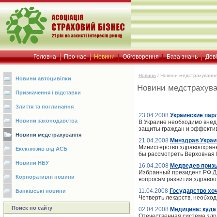
Головна
Про нас
Новини
Обговорення
База знань
Дов
Новини
/
Новини медстрахуванн
Новини автоцивілки
Новини медстрахув
Призначення і відставки
Злиття та поглинання
23.04.2008
Украинские пар
Новини законодавства
В Украине необходимо внед
защиты граждан и эффектив
Новини медстрахування
21.04.2008
Минздрав Украи
Министерство здравоохране
Ексклюзив від АСБ
бы рассмотреть Верховная
Новини НБУ
16.04.2008
Медведев призы
Избранный президент РФ Дм
Корпоративні новини
вопросам развития здраво
11.04.2008
Государство хо
Банківські новини
Четверть лекарств, необхо
Поиск по сайту
02.04.2008
Медицина: куда
Отечественная система здр