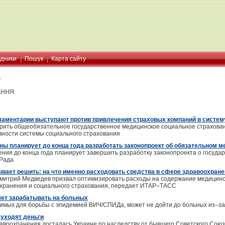
ідники
Пошук
Карта сайту
я
ання
ламентарии выступают против привлечения страховых компаний в систе
рить общеобязательное государственное медицинское социальное страхова
ности системы социального страхования
ны планирует до конца года разработать законопроект об обязательном 
ния до конца года планирует завершить разработку законопроекта о госуда
 Рада
вает решить: на что именно расходовать средства в сфере здравоохран
итрий Медведев призвал оптимизировать расходы на содержание медицинско
охранения и социального страхования, передает ИТАР–ТАСС
чет зарабатывать на больных
димых для борьбы с эпидемией ВИЧ/СПИДа, может не дойти до больных из–за
 уходят деньги
авоохранения досталась Украине по наследству от бывшего Советского Со