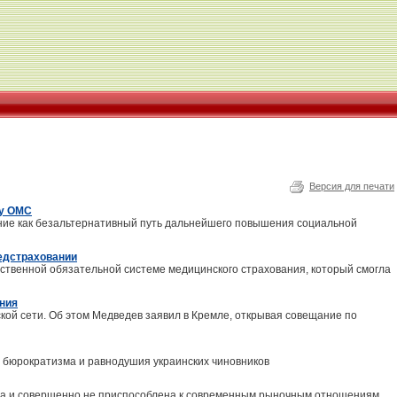
Версия для печати
му ОМС
ние как безальтернативный путь дальнейшего повышения социальной
медстраховании
рственной обязательной системе медицинского страхования, который смогла
ения
й сети. Об этом Медведев заявил в Кремле, открывая совещание по
 бюрократизма и равнодушия украинских чиновников
юза и совершенно не приспособлена к современным рыночным отношениям