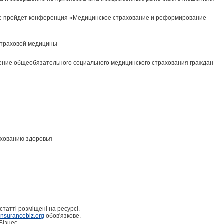
еве пройдет конференция «Медицинское страхование и реформирование
 страховой медицины
ение общеобязательного социального медицинского страхования граждан
ахованию здоровья
статті розміщені на ресурсі.
nsurancebiz.org
обов'язкове.
Бізнес