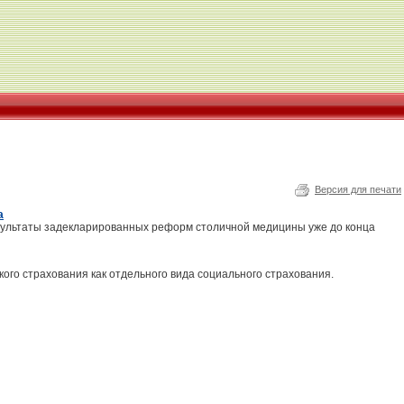
Версия для печати
а
зультаты задекларированных реформ столичной медицины уже до конца
го страхования как отдельного вида социального страхования.