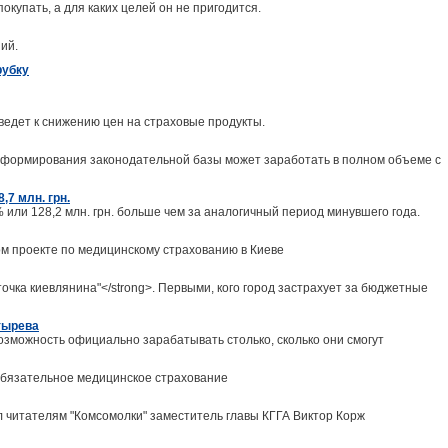
окупать, а для каких целей он не пригодится.
ий.
рубку
едет к снижению цен на страховые продукты.
и формирования законодательной базы может заработать в полном объеме с
,7 млн. грн.
% или 128,2 млн. грн. больше чем за аналогичный период минувшего года.
ом проекте по медицинскому страхованию в Киеве
очка киевлянина"</strong>. Первыми, кого город застрахует за бюджетные
тырева
зможность официально зарабатывать столько, сколько они смогут
 обязательное медицинское страхование
л читателям "Комсомолки" заместитель главы КГГА Виктор Корж