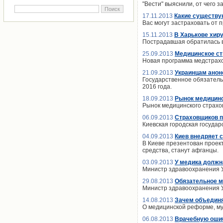
"Вести" выяснили, от чего 
17.11.2013
Какие существу
Вас могут застраховать от 
15.11.2013
В Харькове хир
Пострадавшая обратилась в 
25.09.2013
Медицинское ст
Новая программа медстрахо
21.09.2013
Украинцам анон
Государственное обязатель
2016 года.
18.09.2013
Рынок медицинск
Рынок медицинского страхов
06.09.2013
Страховщиков п
Киевская городская госуда
04.09.2013
Киев внедряет 
В Киеве презентован проект
средства, станут афганцы.
03.09.2013
У медика должн
Министр здравоохранения У
29.08.2013
Обязательное м
Министр здравоохранения У
14.08.2013
Зачем объединя
О медицинской реформе, му
06.08.2013
Врачебную ошиб