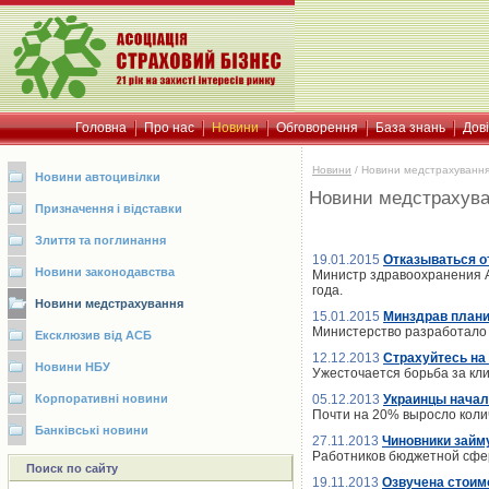
Головна
Про нас
Новини
Обговорення
База знань
Дов
Новини
/
Новини медстрахуванн
Новини автоцивілки
Новини медстрахув
Призначення і відставки
Злиття та поглинання
19.01.2015
Отказываться о
Новини законодавства
Министр здравоохранения А
года.
Новини медстрахування
15.01.2015
Минздрав плани
Министерство разработало 
Ексклюзив від АСБ
12.12.2013
Страхуйтесь на
Новини НБУ
Ужесточается борьба за кл
Корпоративні новини
05.12.2013
Украинцы начал
Почти на 20% выросло коли
Банківські новини
27.11.2013
Чиновники займ
Работников бюджетной сфер
Поиск по сайту
19.11.2013
Озвучена стоим