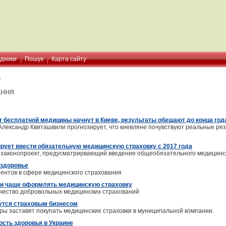
ідники
Пошук
Карта сайту
я
ання
т бесплатной медицины начнут в Киеве, результаты обещают до конца год
лександр Квиташвили прогнозирует, что киевляне почувствуют реальные ре
рует ввести обязательную медицинскую страховку с 2017 года
законопроект, предусматрирвающий введение общеобязательного медицинско
 здоровье
иентов в сфере медицинского страхования
и чаще оформлять медицинскую страховку
чество добровольных медицинских страхований
утся страховым бизнесом
ы заставят покупать медицинские страховки в муниципальной компании.
ость здоровья в Украине