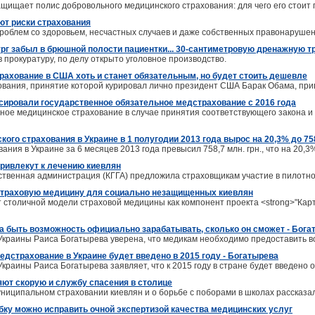
защищает полис добровольного медицинского страхования: для чего его стоит п
ют риски страхования
проблем со здоровьем, несчастных случаев и даже собственных правонарушен
ург забыл в брюшной полости пациентки... 30-сантиметровую дренажную т
прокуратуру, по делу открыто уголовное производство.
рахование в США хоть и станет обязательным, но будет стоить дешевле
вания, принятие которой курировал лично президент США Барак Обама, прив
сировали государственное обязательное медстрахование с 2016 года
ное медицинское страхование в случае принятия соответствующего закона 
ого страхования в Украине в 1 полугодии 2013 года вырос на 20,3% до 758
ания в Украине за 6 месяцев 2013 года превысил 758,7 млн. грн., что на 20,3
ривлекут к лечению киевлян
рственная администрация (КГГА) предложила страховщикам участие в пилотн
страховую медицину для социально незащищенных киевлян
 столичной модели страховой медицины как компонент проекта <strong>"Карт
а быть возможность официально зарабатывать, сколько он сможет - Бога
краины Раиса Богатырева уверена, что медикам необходимо предоставить во
едстрахование в Украине будет введено в 2015 году - Богатырева
краины Раиса Богатырева заявляет, что к 2015 году в стране будет введено
ют скорую и службу спасения в столице
ниципальном страховании киевлян и о борьбе с поборами в школах рассказа
ку можно исправить очной экспертизой качества медицинских услуг