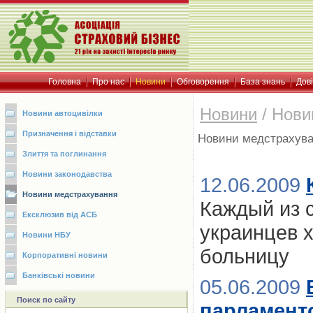
Головна
Про нас
Новини
Обговорення
База знань
Дов
Новини
/
Нови
Новини автоцивілки
Призначення і відставки
Новини медстрахув
Злиття та поглинання
Новини законодавства
12.06.2009
Новини медстрахування
Каждый из 
Ексклюзив від АСБ
украинцев х
Новини НБУ
больницу
Корпоративні новини
Банківські новини
05.06.2009
Поиск по сайту
парламент