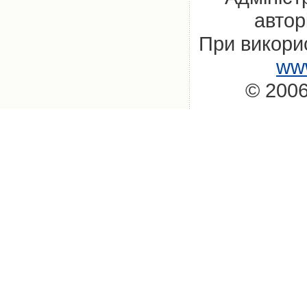
автор
При викорис
www
© 2006