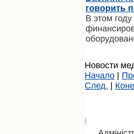
говорить п
В этом году
финансиров
оборудовани
Новости мед
Начало
|
Пр
След.
|
Кон
Адмініст