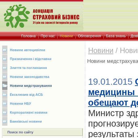
Головна
Про нас
Новини
Обговорення
База знань
Дов
Новини
/
Нови
Новини автоцивілки
Призначення і відставки
Новини медстрахув
Злиття та поглинання
Новини законодавства
19.01.2015
Новини медстрахування
медицины н
Ексклюзив від АСБ
обещают до
Новини НБУ
Министр зд
Корпоративні новини
прогнозируе
Банківські новини
результаты
Поиск по сайту