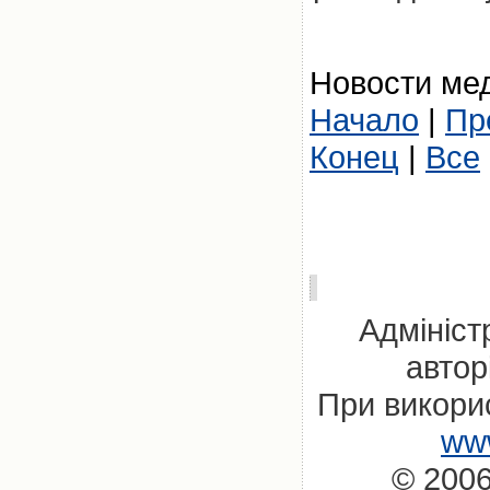
Новости мед
Начало
|
Пр
Конец
|
Все
Адмініст
автор
При викорис
www
© 2006