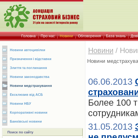
Головна
Про нас
Новини
Обговорення
База знань
Дов
Новини
/
Нови
Новини автоцивілки
Призначення і відставки
Новини медстрахув
Злиття та поглинання
Новини законодавства
06.06.2013
Новини медстрахування
страховани
Ексклюзив від АСБ
Более 100 
Новини НБУ
сотрудника
Корпоративні новини
Банківські новини
31.05.2013
Поиск по сайту
не предусм