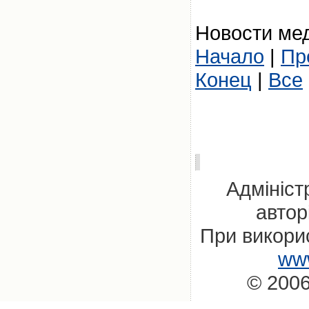
Новости мед
Начало
|
Пр
Конец
|
Все
Адмініст
автор
При викорис
www
© 2006