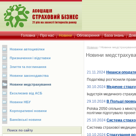
Головна
Про нас
Новини
Обговорення
База знань
Дов
Новини
/
Новини медстрахуванн
Новини автоцивілки
Новини медстрахув
Призначення і відставки
Злиття та поглинання
21.11.2024
Нюанси оподатк
Новини законодавства
Податківці роз’яснили пра
Новини медстрахування
30.10.2024
Медичне страхув
Ексклюзив від АСБ
Індустрія медичного страхув
29.10.2024
В Польші прово
Новини НБУ
Polska 2050 спільно з міні
Корпоративні новини
політики підготувало проект
Банківські новини
25.10.2024
Система страхов
Система страхової медицини 
Поиск по сайту
10.10.2024
Страхування ро