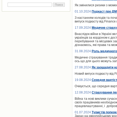
Як змінилися ризики з момен
01.10.2024
Подкаст про ДМС
З настанням холодів та поча
випуск подкасту від Finance
17.09.2024
Медичне страху
Внаслідок війни в Україні в
українців за кордоном є дос
перебування та місцевих зак
дізнаємось, які права та мо
31.08.2024
Роль медичного
Медичне страхування традиц
ось що для цього можуть зап
27.08.2024
Як заощадити н
Новий випуск подкасту від F
19.08.2024
Середня вартіст
Очікується, що середня вар
12.08.2024
Страхування пер
Війна та нові виклики сучас
своїх працівників необхідн
працевлаштуванні, і добров
01.07.2024
Туристів попер
Зараз на європейському конт