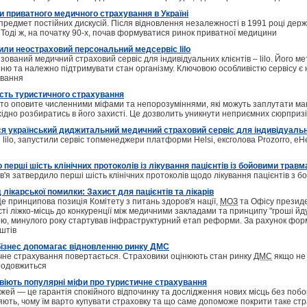
и приватного медичного страхування в Україні
предмет постійних дискусій. Після відновлення незалежності в 1991 році дер
в. Тоді ж, на початку 90-х, почав формуватися ринок приватної медицини
тили неостраховий персональний медсервіс lilo
ізований медичний страховий сервіс для індивідуальних клієнтів – lilo. Його 
ню та належно підтримувати стан організму. Ключовою особливістю сервісу є н
ювання
сть туристичного страхування
то оповите численними міфами та непорозуміннями, які можуть заплутати манд
ідно розбиратись в його захисті. Це дозволить уникнути неприємних сюрприз
вся український диджитальний медичний страховий сервіс для індивідуальн
 lilo, запустили сервіс топменеджери платформи Helsi, ексголова Prozorro, eHe
перші шість клінічних протоколів із лікування пацієнтів із бойовими трав
в'я затвердило перші шість клінічних протоколів щодо лікування пацієнтів з 
 лікарської помилки: Захист для пацієнтів та лікарів
 принципова позиція Комітету з питань здоров'я нації,
МОЗ
та Офісу президе
ті ліжко-місць до конкуренції між медичними закладами та принципу "гроші йд
ю, минулого року стартував інфраструктурний етап реформи. За рахунок фо
штів
бізнес допомагає відновленню ринку ДМС
чне страхування повертається. Страховики оцінюють стан ринку
ДМС
якщо не 
родовжиться
звіють популярні міфи про туристичне страхування
жей ― це гарантія спокійного відпочинку та дослідження нових місць без побо
ляють, чому їм варто купувати страховку та що саме допоможе покрити таке ст