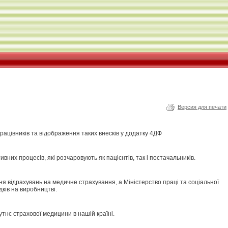
Версия для печати
рацівників та відображення таких внесків у додатку 4ДФ
них процесів, які розчаровують як пацієнтів, так і постачальників.
я відрахувань на медичне страхування, а Міністерство праці та соціальної
ків на виробництві.
утнє страхової медицини в нашій країні.