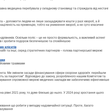
жавна медицина перебувала у складному становищі та страждала від нестачі
мета – допомогти людям не лише заощаджувати кошти у разі хвороб, а й
аціленість на превенцію, тобто на уникнення хвороб, а не суто класичне
рівників. Оскільки поліс – це не просто формальність, а важливий аспект
ів і зробити подорож безпечнішою та спокійнішою
их клієнтів
alth та інші, серед стратегічних партнерів – голова партнерської мережі
мами
бойовими травмами
нта. Ми змінили засади фінансування сфери охорони здоров'я: перейшли
уть за пацієнтом". Відповідно до закону, розробленого нашим Комітетом та
рмування спроможної мережі медичних закладів ми забезпечимо ефективніше
на рівні 2021 року, то дуже близько до нього. У 2024 році зростання цього
ювання що робити у випадку надзвичайної ситуації. Проте, багато
рахування