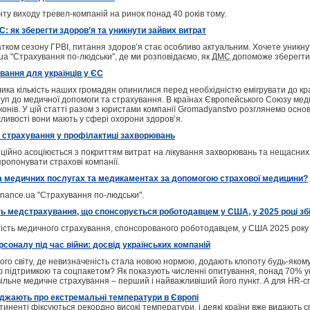
ту виходу тревел-компаній на ринок понад 40 років тому.
: як зберегти здоров’я та уникнути зайвих витрат
тком сезону ГРВІ, питання здоров’я стає особливо актуальним. Хочете уникнут
.ua "Страхування по-людськи", де ми розповідаємо, як
ДМС
допоможе зберегти 
вання для українців у ЄС
елика кількість наших громадян опинилися перед необхідністю емігрувати до кр
туп до медичної допомоги та страхування. В країнах Європейського Союзу меди
онів. У цій статті разом з юристами компанії Gromadyanstvo розглянемо основн
жливості вони мають у сфері охорони здоров’я.
 страхування у профілактиці захворювань
ійно асоціюється з покриттям витрат на лікування захворювань та нещасних в
ропонувати страхові компанії.
а медичних послугах та медикаментах за допомогою страхової медицини?
inance.ua "Страхування по-людськи".
ь медстрахування, що спонсорується роботодавцем у США, у 2025 році зб
тість медичного страхування, спонсорованого роботодавцем, у США 2025 року 
соналу під час війни: досвід українських компаній
ного світу, де невизначеність стала новою нормою, додають клопоту будь-яком
ою підтримкою та соцпакетом? Як показують численні опитування, понад 70% 
ільне медичне страхування – перший і найважливіший його пункт. А для HR-сп
еджають про екстремальні температури в Європі
иненті фіксуються рекордно високі температури, і деякі країни вже видають 