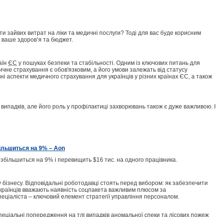
и зайвих витрат на ліки та медичні послуги? Тоді для вас буде корисним
ваше здоров’я та бюджет.
аїн
ЄС
у пошуках безпеки та стабільності. Одним із ключових питань для
чне страхування є обов'язковим, а його умови залежать від статусу
і аспекти медичного страхування для українців у різних країнах ЄС, а також
ипадків, але його роль у профілактиці захворювань також є дуже важливою. І
ільшиться на 9% – Aon
збільшиться на 9% і перевищить $16 тис. на одного працівника.
у бізнесу. Відповідальні роботодавці стоять перед вибором: як забезпечити
українців вважають наявність соцпакета важливим плюсом за
еціаліста – ключовий елемент стратегії управління персоналом.
спеціальні попередження на тлі випадків аномальної спеки та лісових пожеж