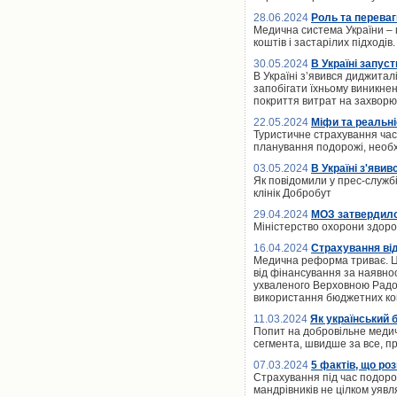
28.06.2024
Роль та переваг
Медична система України – 
коштів і застарілих підході
30.05.2024
В Україні запус
В Україні зʼявився диджитал
запобігати їхньому виникнен
покриття витрат на захвор
22.05.2024
Міфи та реальні
Туристичне страхування час
планування подорожі, необх
03.05.2024
В Україні з'яви
Як повідомили у прес-службі
клінік Добробут
29.04.2024
МОЗ затвердило 
Міністерство охорони здоро
16.04.2024
Страхування від
Медична реформа триває. Це
від фінансування за наявнос
ухваленого Верховною Радо
використання бюджетних ко
11.03.2024
Як український 
Попит на добровільне меди
сегмента, швидше за все, п
07.03.2024
5 фактів, що ро
Страхування під час подоро
мандрівників не цілком уяв