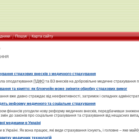
ідники
Пошук
Карта сайту
я
ання
ування страхових внесків з медичного страхування
вила оподаткування
ПДФО
та ВЗ внесків на добровільне медичне страхування п
ання та крипто: як блокчейн може змінити обробку страхових вимог
ання вже давно страждає від неефективності, затримок і складних адміністратив
дять реформу медичного та соціальне страхування
стром фінансів узгодили нову реформу медичних внесків, передбачивши зниженн
 змін до законів про соціальне страхування та страхування від нещасних випад
ої медицини в Україні
в Україні. Як вона працює, які види страхування існують, і головне – яке майб
звитку медичних технологій