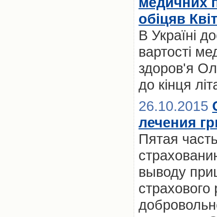
медичних п
обіцяв Кві
В Україні д
вартості ме
здоров'я Ол
до кінця літ
26.10.2015
лечения г
Пятая част
страховани
выводу при
страхового
добровольн