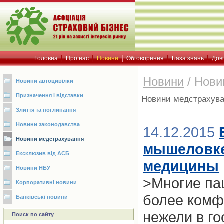
Головна
Про нас
Новини
Обговорення
База знань
Дов
Новини
/
Нови
Новини автоцивілки
Призначення і відставки
Новини медстрахув
Злиття та поглинання
Новини законодавства
14.12.2015
Новини медстрахування
мышеловке
Ексклюзив від АСБ
медицины
Новини НБУ
>Многие пац
Корпоративні новини
более комф
Банківські новини
нежели в г
Поиск по сайту