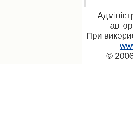
Адмініст
автор
При викорис
www
© 2006