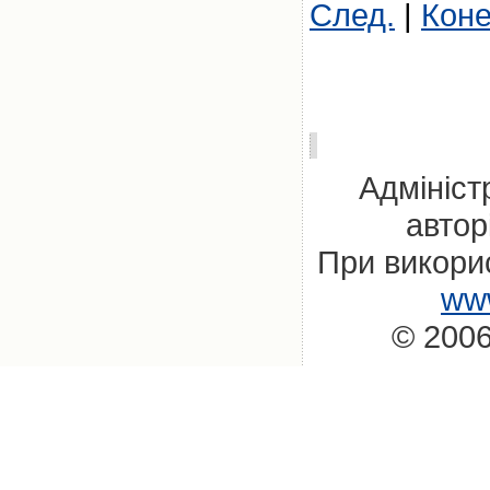
След.
|
Кон
Адмініст
автор
При викорис
www
© 2006