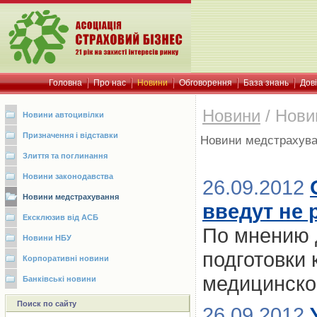
Головна
Про нас
Новини
Обговорення
База знань
Дов
Новини
/
Нови
Новини автоцивілки
Призначення і відставки
Новини медстрахув
Злиття та поглинання
Новини законодавства
26.09.2012
Новини медстрахування
введут не 
Ексклюзив від АСБ
По мнению д
Новини НБУ
подготовки
Корпоративні новини
медицинско
Банківські новини
Поиск по сайту
26.09.2012