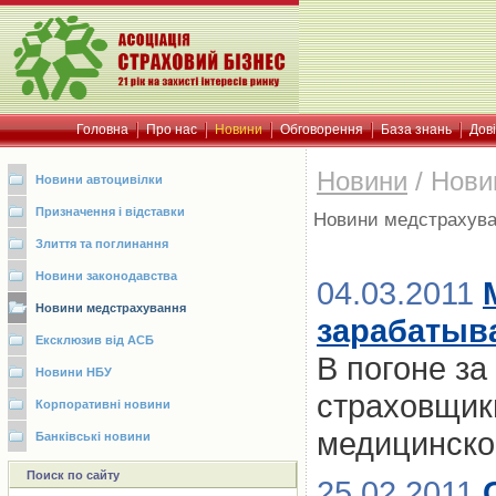
Головна
Про нас
Новини
Обговорення
База знань
Дов
Новини
/
Нови
Новини автоцивілки
Призначення і відставки
Новини медстрахув
Злиття та поглинання
Новини законодавства
04.03.2011
Новини медстрахування
зарабатыв
Ексклюзив від АСБ
В погоне за
Новини НБУ
страховщик
Корпоративні новини
медицинско
Банківські новини
Поиск по сайту
25.02.2011