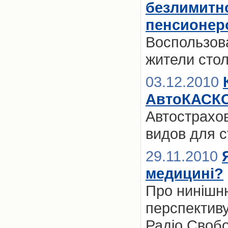
безлимитно
пенсионер
Воспользов
жители сто
03.12.2010
АвтоКАСК
Автострахо
видов для 
29.11.2010
медицині?
Про нинішню
перспективу 
Радіо Свобо