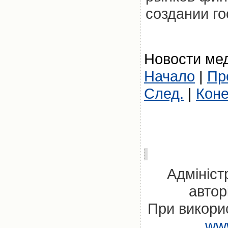
создании г
Новости мед
Начало
|
Пр
След.
|
Кон
Адмініст
автор
При викорис
www