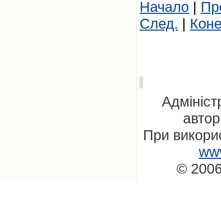
Начало
|
Пр
След.
|
Кон
Адмініст
автор
При викорис
www
© 2006