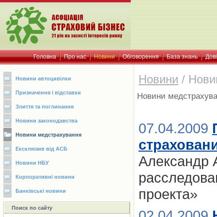
Головна
Про нас
Новини
Обговорення
База знань
Дов
Новини
/
Нови
Новини автоцивілки
Призначення і відставки
Новини медстрахув
Злиття та поглинання
Новини законодавства
07.04.2009
Новини медстрахування
страховани
Ексклюзив від АСБ
Александр 
Новини НБУ
расследова
Корпоративні новини
проекта»
Банківські новини
Поиск по сайту
02.04.2009