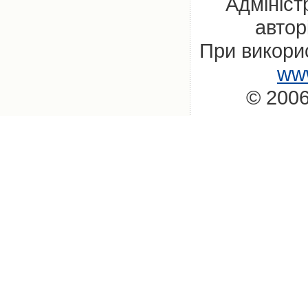
Адмініст
автор
При викорис
www
© 2006