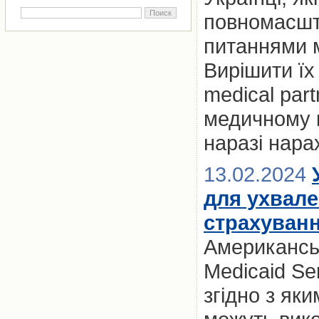
повномасшт
питаннями м
Вирішити їх
medical par
медичному к
наразі нара
13.02.2024
для ухвале
страхуван
Американськ
Medicaid Se
згідно з як