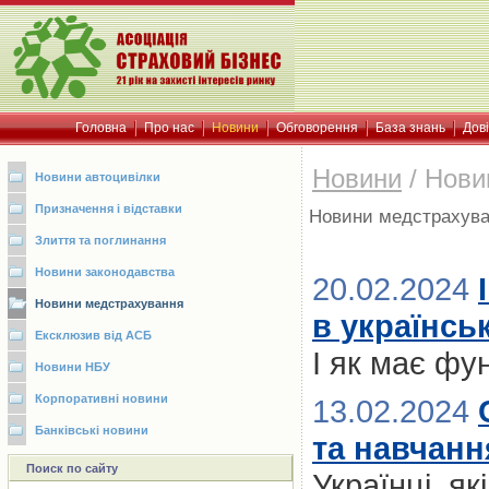
Головна
Про нас
Новини
Обговорення
База знань
Дов
Новини
/
Нови
Новини автоцивілки
Призначення і відставки
Новини медстрахув
Злиття та поглинання
Новини законодавства
20.02.2024
Новини медстрахування
в українсь
Ексклюзив від АСБ
І як має фу
Новини НБУ
Корпоративні новини
13.02.2024
Банківські новини
та навчанн
Поиск по сайту
Українці, я