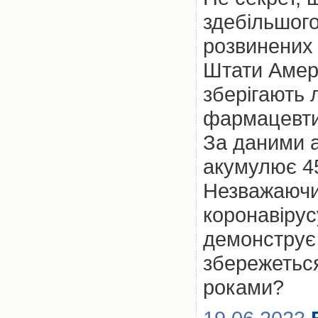
здебільшог
розвинених
Штати Амери
зберігають 
фармацевти
За даними а
акумулює 4
Незважаючи 
коронавіру
демонструє 
збережетьс
роками?