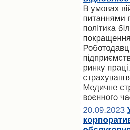
В умовах ві
питаннями п
політика бі
покращення 
Роботодавці
підприємст
ринку праці
страхування
Медичне ст
воєнного ча
20.09.2023
корпорати
обслуговув