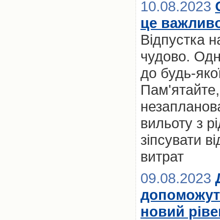
10.08.2023
це важлив
Відпустка на
чудово. Одн
до будь-яко
Пам'ятайте
незапланова
вильоту з рі
зіпсувати в
витрат
09.08.2023
допоможуть
новий ріве