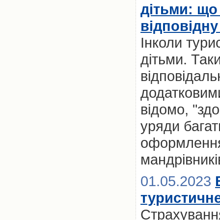
дітьми: що
відповідну
Інколи тури
дітьми. Так
відповідальн
додатковим
відомо, "здо
уряди багат
оформлення 
мандрівників
01.05.2023
туристичне
Страхування