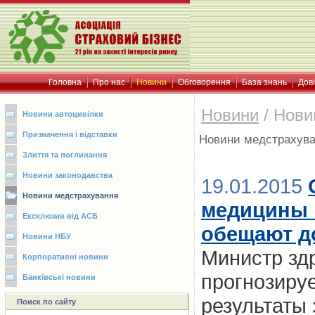
Головна
Про нас
Новини
Обговорення
База знань
Дов
Новини
/
Нови
Новини автоцивілки
Призначення і відставки
Новини медстрахув
Злиття та поглинання
Новини законодавства
19.01.2015
Новини медстрахування
медицины н
Ексклюзив від АСБ
обещают до
Новини НБУ
Министр зд
Корпоративні новини
прогнозируе
Банківські новини
результаты
Поиск по сайту