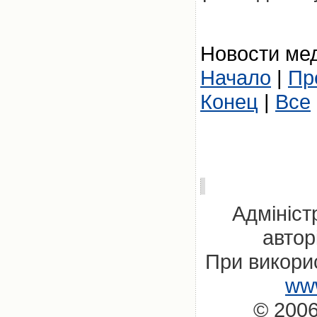
Новости мед
Начало
|
Пр
Конец
|
Все
Адмініст
автор
При викорис
www
© 2006