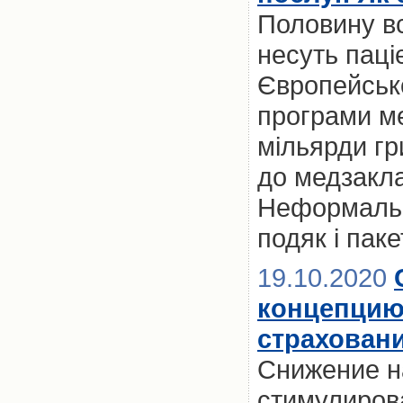
Половину вс
несуть паці
Європейськ
програми ме
мільярди гр
до медзакла
Неформально
подяк і паке
19.10.2020
концепцию
страхован
Снижение н
стимулиров