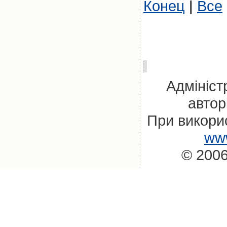
Конец
|
Все
Адмініст
автор
При викорис
www
© 2006