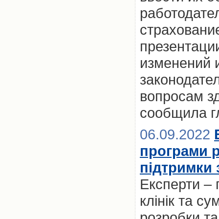
работодател
страхование
презентаци
изменений 
законодате
вопросам з
сообщила г
06.09.2022
програми р
підтримки 
Експерти – 
клінік та с
розробки та