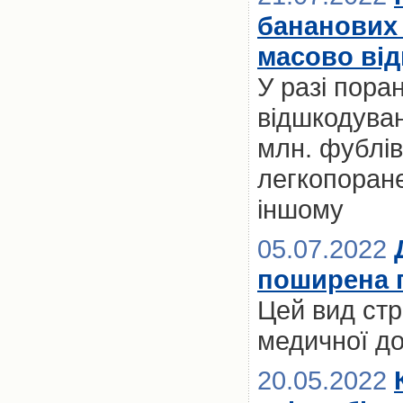
бананових 
масово від
У разі пора
відшкодуван
млн. фублів
легкопоране
іншому
05.07.2022
поширена п
Цей вид стр
медичної до
20.05.2022