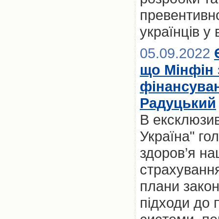
превентивно
українців у
05.09.2022
що Мінфін 
фінансува
Радуцький
В ексклюзив
Україна" го
здоров’я на
страхуванн
плани закон
підходи до 