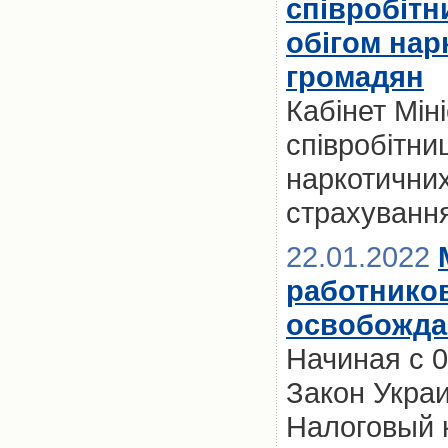
співробітн
обігом нар
громадян
Кабінет Мін
співробітни
наркотичних
страхуванн
22.01.2022
работников
освобождаю
Начиная с 0
Закон Укра
Налоговый 