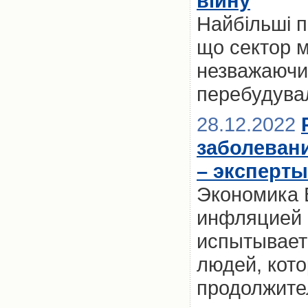
війну
Найбільші п
що сектор м
незважаючи 
перебудувал
28.12.2022
заболеван
– эксперты
Экономика 
инфляцией и
испытывает 
людей, кото
продолжите