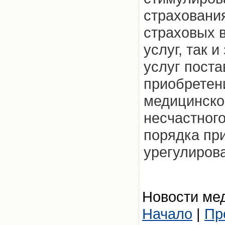
страховани
страховых 
услуг, так 
услуг поста
приобретен
медицинско
несчастного
порядка пр
урегулиров
Новости мед
Начало
|
Пр