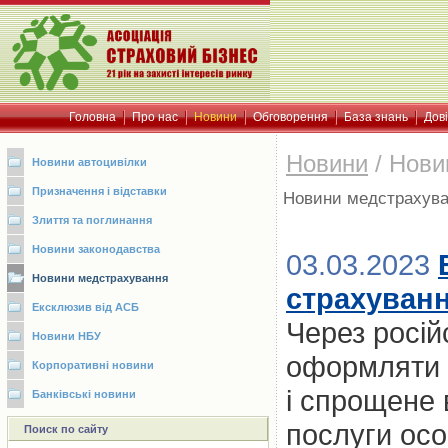
Головна
Про нас
Новини
Обговорення
База знань
Дов
Новини
/
Нови
Новини автоцивілки
Призначення і відставки
Новини медстрахув
Злиття та поглинання
Новини законодавства
03.03.2023
Новини медстрахування
страхуванн
Ексклюзив від АСБ
Через росій
Новини НБУ
оформляти у
Корпоративні новини
і спрощене 
Банківські новини
послуги осо
Поиск по сайту