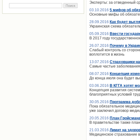
Эксперты: за отведенный ср
03.10.2016
5 мифов об обя
Основные мифы об обязате
28.09.2016
Как будет выгл
Украинская схема обязатель
05.09.2016
Ввести государс
В 2017 году государственно
26.07.2016
Почему в Украи
Слабый контроль со стороны
воплотится в жизнь
13.07.2016
Страховщики на
Самые частые заболевания, 
08.07.2016
Концепция изме
До конца июля она будет в
03.06.2016
В КГГА хотят м
Концепция развития систем
благоприятных условий тру
30.05.2016
Программа добр
Пока обязательное медицин
уже заключил договор медиц
20.05.2016
План Гройсмана
В правительстве также план
21.03.2016
Лимит на здоро
Медицинское страхование в