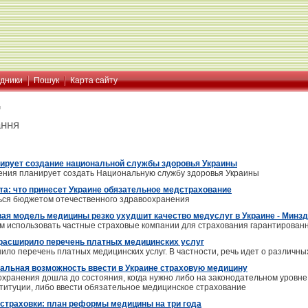
ідники
Пошук
Карта сайту
я
ання
ирует создание национальной службы здоровья Украины
ения планирует создать Национальную службу здоровья Украины
та: что принесет Украине обязательное медстрахование
ься бюджетом отечественного здравоохранения
вая модель медицины резко ухудшит качество медуслуг в Украине - Минз
м использовать частные страховые компании для страхования гарантированн
расширило перечень платных медицинских услуг
ило перечень платных медицинских услуг. В частности, речь идет о различн
еальная возможность ввести в Украине страховую медицину
хранения дошла до состояния, когда нужно либо на законодательном уровне 
титуции, либо ввести обязательное медицинское страхование
 страховки: план реформы медицины на три года