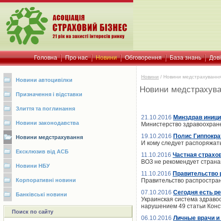
Головна
Про нас
Новини
Обговорення
База знань
Дов
Новини
/
Новини медстрахуванн
Новини автоцивілки
Новини медстрахув
Призначення і відставки
Злиття та поглинання
21.10.2016
Минздрав иници
Новини законодавства
Министерство здравоохран
19.10.2016
Полис Гиппокра
Новини медстрахування
И кому следует распоряжат
Ексклюзив від АСБ
11.10.2016
Частная страхо
ВОЗ не рекомендует страна
Новини НБУ
11.10.2016
Правительство 
Корпоративні новини
Правительство распростран
07.10.2016
Сегодня есть р
Банківські новини
Украинская система здравоо
нарушением 49 статьи Конс
Поиск по сайту
06.10.2016
Личные врачи и