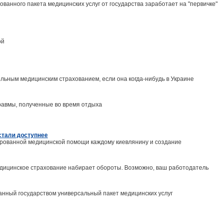
ованного пакета медицинских услуг от государства заработает на "первичке"
ой
ельным медицинским страхованием, если она когда-нибудь в Украине
травмы, полученные во время отдыха
стали доступнее
рованной медицинской помощи каждому киевлянину и создание
едицинское страхование набирает обороты. Возможно, ваш работодатель
ванный государством универсальный пакет медицинских услуг