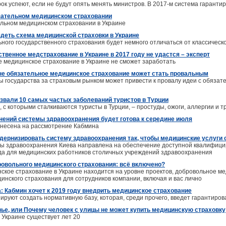
ок успеют, если не будут опять менять министров. В 2017-м система гарантир
зательном медицинском страховании
льном медицинском страховании в Украине
ядеть схема медицинской страховки в Украине
ного государственного страхования будет немного отличаться от классическ
твенное медстрахование в Украине в 2017 году не удастся – эксперт
е медицинское страхование в Украине не сможет заработать
не обязательное медицинское страхование может стать провальным
 государства за страховым рынком может привести к провалу идеи с обязат
звали 10 самых частых заболеваний туристов в Турции
с которыми сталкиваются туристы в Турции, – простуды, ожоги, аллергии и 
нений системы здравоохранения будет готова к середине июля
ынесена на рассмотрение Кабмина
одернизировать систему здравоохранения так, чтобы медицинские услуги 
ы здравоохранения Киева направлена на обеспечение доступной квалифици
да для медицинских работников столичных учреждений здравоохранения
овольного медицинского страхования: всё включено?
ское страхование в Украине находится на уровне проектов, добровольное м
инского страхования для сотрудников компании, включая и вас лично
: Кабмин хочет к 2019 году внедрить медицинское страхование
ируют создать нормативную базу, которая, среди прочего, введет гарантиро
вье, или Почему человек с улицы не может купить медицинскую страховку
 Украине существует лет 20