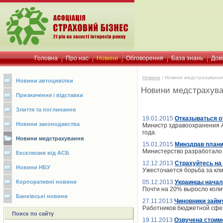
Головна
Про нас
Новини
Обговорення
База знань
Дов
Новини
/
Новини медстрахуванн
Новини автоцивілки
Новини медстрахув
Призначення і відставки
Злиття та поглинання
19.01.2015
Отказываться о
Новини законодавства
Министр здравоохранения А
года.
Новини медстрахування
15.01.2015
Минздрав плани
Министерство разработало 
Ексклюзив від АСБ
12.12.2013
Страхуйтесь на
Новини НБУ
Ужесточается борьба за кл
Корпоративні новини
05.12.2013
Украинцы начал
Почти на 20% выросло коли
Банківські новини
27.11.2013
Чиновники займ
Работников бюджетной сфер
Поиск по сайту
19.11.2013
Озвучена стоим