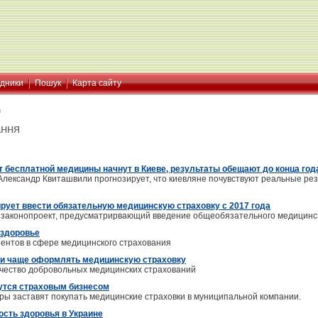
ідники
Пошук
Карта сайту
я
ання
т бесплатной медицины начнут в Киеве, результаты обещают до конца год
лександр Квиташвили прогнозирует, что киевляне почувствуют реальные ре
рует ввести обязательную медицинскую страховку с 2017 года
законопроект, предусматрирвающий введение общеобязательного медицинско
 здоровье
иентов в сфере медицинского страхования
и чаще оформлять медицинскую страховку
чество добровольных медицинских страхований
утся страховым бизнесом
ы заставят покупать медицинские страховки в муниципальной компании.
ость здоровья в Украине