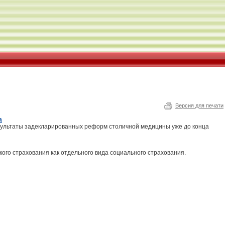
Версия для печати
а
зультаты задекларированных реформ столичной медицины уже до конца
го страхования как отдельного вида социального страхования.