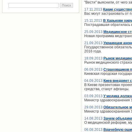
"Вести" выяснили, от чего 
17.11.2013
Какие существу
Вас могут застраховать от 
15.11.2013
В Харькове хир
Пострадавшая обратилась в 
25.09.2013
Медицинское ст
Новая программа медстрахо
21.09.2013
Украинцам анон
Государственное обязатель
2016 года.
18.09.2013
Рынок медицинск
Рынок медицинского страхов
06.09.2013
Страховщиков п
Киевская городская госуда
04.09.2013
Киев внедряет 
В Киеве презентован проект
средства, станут афганцы.
03.09.2013
У медика должн
Министр здравоохранения У
29.08.2013
Обязательное м
Министр здравоохранения У
14.08.2013
Зачем объединя
О медицинской реформе, му
06.08.2013
Врачебную ошиб