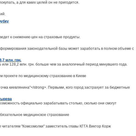
окупать, а для каких целей он не пригодится.
ий.
рубку
едет к снижению цен на страховые продукты.
и формирования законодательной базы может заработать в полном объеме с
,7 млн. грн.
% или 128,2 млн. грн. больше чем за аналогичный период минувшего года.
ом проекте по медицинскому страхованию в Киеве
очка киевлянина"</strong>. Первыми, кого город застрахует за бюджетные
тырева
зможность официально зарабатывать столько, сколько они смогут
 обязательное медицинское страхование
л читателям "Комсомолки" заместитель главы КГГА Виктор Корж