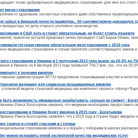
защищает полис добровольного медицинского страхования: для чего его стоит п
ют риски страхования
проблем со здоровьем, несчастных случаев и даже собственных правонарушен
ург забыл в брюшной полости пациентки... 30-сантиметровую дренажную т
прокуратуру, по делу открыто уголовное производство.
рахование в США хоть и станет обязательным, но будет стоить дешевле
вания, принятие которой курировал лично президент США Барак Обама, прив
сировали государственное обязательное медстрахование с 2016 года
ное медицинское страхование в случае принятия соответствующего закона 
ого страхования в Украине в 1 полугодии 2013 года вырос на 20,3% до 758
ания в Украине за 6 месяцев 2013 года превысил 758,7 млн. грн., что на 20,3
ривлекут к лечению киевлян
рственная администрация (КГГА) предложила страховщикам участие в пилотн
страховую медицину для социально незащищенных киевлян
 столичной модели страховой медицины как компонент проекта <strong>"Карт
а быть возможность официально зарабатывать, сколько он сможет - Бога
краины Раиса Богатырева уверена, что медикам необходимо предоставить во
едстрахование в Украине будет введено в 2015 году - Богатырева
краины Раиса Богатырева заявляет, что к 2015 году в стране будет введено
ют скорую и службу спасения в столице
ниципальном страховании киевлян и о борьбе с поборами в школах рассказа
ку можно исправить очной экспертизой качества медицинских услуг