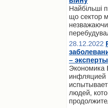
війну
Найбільші п
що сектор м
незважаючи 
перебудувал
28.12.2022
заболеван
– эксперты
Экономика 
инфляцией и
испытывает 
людей, кото
продолжите