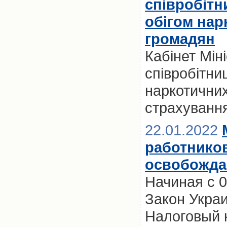
співробітн
обігом нар
громадян
Кабінет Мін
співробітни
наркотичних
страхуванн
22.01.2022
работников
освобождаю
Начиная с 0
Закон Укра
Налоговый 