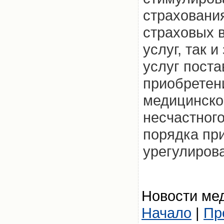
страховани
страховых 
услуг, так 
услуг поста
приобретен
медицинско
несчастного
порядка пр
урегулиров
Новости мед
Начало
|
Пр