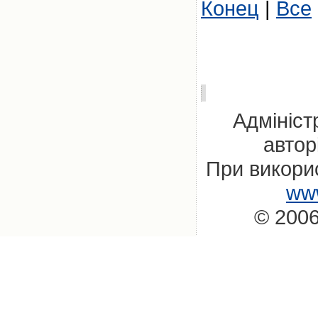
Конец
|
Все
Адмініст
автор
При викорис
www
© 2006