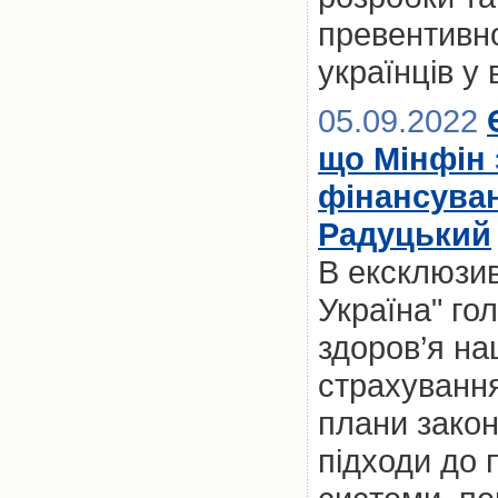
превентивно
українців у
05.09.2022
що Мінфін 
фінансува
Радуцький
В ексклюзив
Україна" го
здоров’я на
страхуванн
плани закон
підходи до 