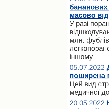
бананових 
масово від
У разі пора
відшкодуван
млн. фублів
легкопоране
іншому
05.07.2022
поширена п
Цей вид стр
медичної до
20.05.2022