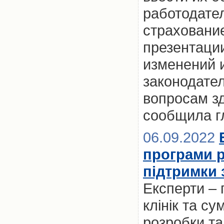
работодател
страхование
презентаци
изменений 
законодате
вопросам з
сообщила г
06.09.2022
програми р
підтримки 
Експерти – 
клінік та с
розробки та