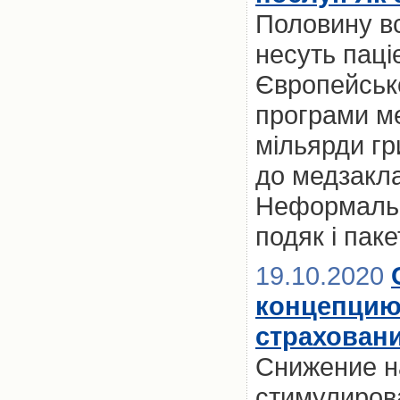
Половину вс
несуть паці
Європейськ
програми ме
мільярди гр
до медзакла
Неформально
подяк і паке
19.10.2020
концепцию
страхован
Снижение н
стимулиров