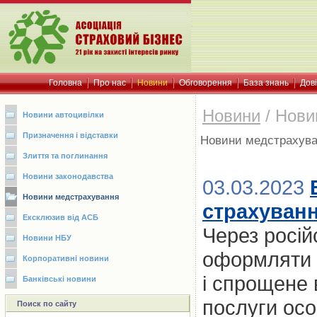
Головна
Про нас
Новини
Обговорення
База знань
Дов
Новини
/
Нови
Новини автоцивілки
Призначення і відставки
Новини медстрахув
Злиття та поглинання
Новини законодавства
03.03.2023
Новини медстрахування
страхуванн
Ексклюзив від АСБ
Через росій
Новини НБУ
оформляти у
Корпоративні новини
і спрощене 
Банківські новини
послуги осо
Поиск по сайту