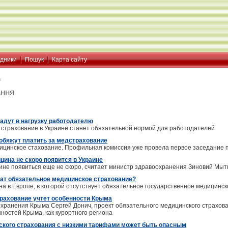
ідники
Пошук
Карта сайту
я
ання
адут в нагрузку работодателю
страхование в Украине станет обязательной нормой для работодателей
обяжут платить за медстрахование
дицинское стахование. Профильная комиссия уже провела первое заседание п
цина не скоро появится в Украине
ине появиться еще не скоро, считает министр здравоохранения Зиновий Мыт
ат обязательное медицинское страхование?
на в Европе, в которой отсутствует обязательное государственное медицинс
рахование учтет особенности Крыма
охранения Крыма Сергей Донич, проект обязательного медицинского страхова
ностей Крыма, как курортного региона
кого страхования с низкими тарифами может быть опасным