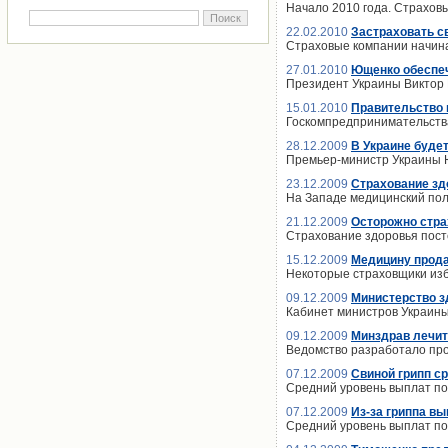
Начало 2010 года. Страхов
22.02.2010
Застраховать с
Страховые компании начина
27.01.2010
Ющенко обеспеч
Президент Украины Виктор
15.01.2010
Правительство 
Госкомпредпринимательства
28.12.2009
В Украине буде
Премьер-министр Украины Ю
23.12.2009
Страхование зд
На Западе медицинский пол
21.12.2009
Осторожно стра
Страхование здоровья пост
15.12.2009
Медицину прода
Некоторые страховщики из
09.12.2009
Министерство з
Кабинет министров Украины
09.12.2009
Минздрав лечит
Ведомство разработало пр
07.12.2009
Свиной грипп с
Средний уровень выплат по
07.12.2009
Из-за гриппа в
Средний уровень выплат по