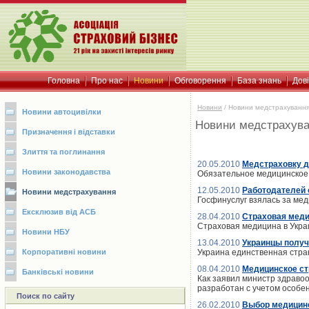
Головна
Про нас
Новини
Обговорення
База знань
Дов
Новини
/
Новини медстрахуванн
Новини автоцивілки
Новини медстрахув
Призначення і відставки
Злиття та поглинання
20.05.2010
Медстраховку д
Новини законодавства
Обязательное медицинское 
12.05.2010
Работодателей 
Новини медстрахування
Госфинуслуг взялась за ме
Ексклюзив від АСБ
28.04.2010
Страховая меди
Страховая медицина в Укра
Новини НБУ
13.04.2010
Украинцы получ
Корпоративні новини
Украина единственная стра
08.04.2010
Медицинское ст
Банківські новини
Как заявил министр здраво
разработан с учетом особен
Поиск по сайту
26.02.2010
Выбор медицинс