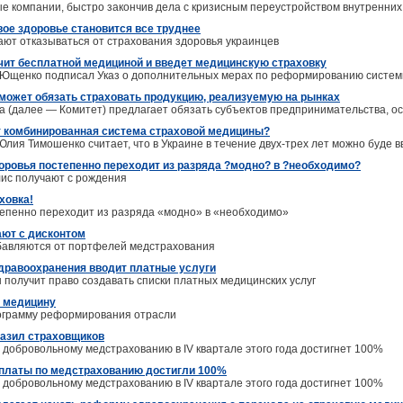
ые компании, быстро закончив дела с кризисным переустройством внутренних
вое здоровье становится все труднее
ют отказываться от страхования здоровья украинцев
ит бесплатной медициной и введет медицинскую страховку
 Ющенко подписал Указ о дополнительных мерах по реформированию систе
может обязать страховать продукцию, реализуемую на рынках
 (далее — Комитет) предлагает обязать субъектов предпринимательства, о
т комбинированная система страховой медицины?
лия Тимошенко считает, что в Украине в течение двух-трех лет можно буде
оровья постепенно переходит из разряда ?модно? в ?необходимо?
ис получают с рождения
ховка!
епенно переходит из разряда «модно» в «необходимо»
ют с дисконтом
бавляются от портфелей медстрахования
дравоохранения вводит платные услуги
 получит право создавать списки платных медицинских услуг
 медицину
ограмму реформирования отрасли
разил страховщиков
 добровольному медстрахованию в IV квартале этого года достигнет 100%
ыплаты по медстрахованию достигли 100%
 добровольному медстрахованию в IV квартале этого года достигнет 100%