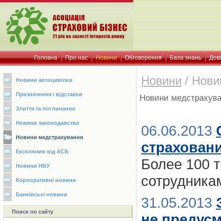
Головна
Про нас
Новини
Обговорення
База знань
Дов
Новини
/
Нови
Новини автоцивілки
Призначення і відставки
Новини медстрахув
Злиття та поглинання
Новини законодавства
06.06.2013
Новини медстрахування
страховани
Ексклюзив від АСБ
Более 100 
Новини НБУ
сотрудника
Корпоративні новини
Банківські новини
31.05.2013
Поиск по сайту
не предусм