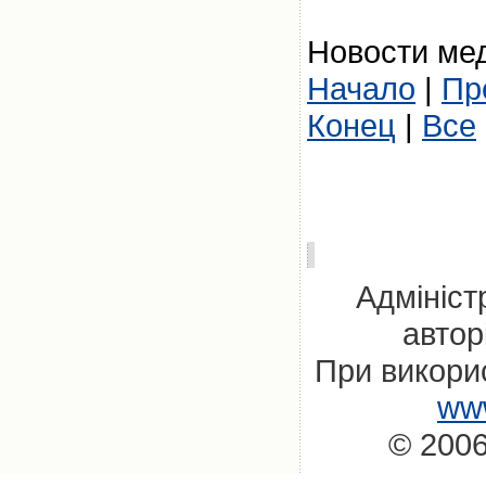
Новости мед
Начало
|
Пр
Конец
|
Все
Адмініст
автор
При викорис
www
© 2006