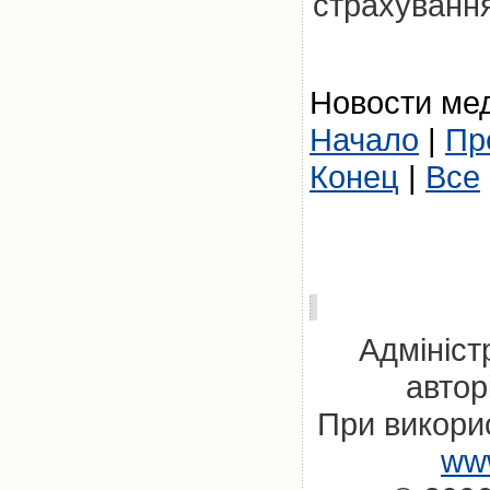
страхуванн
Новости мед
Начало
|
Пр
Конец
|
Все
Адмініст
автор
При викорис
www