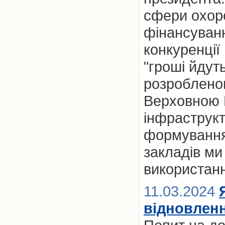
сфери охоро
фінансуванн
конкуренції
"гроші йдуть
розроблено
Верховною 
інфраструк
формування
закладів м
використан
11.03.2024
відновлен