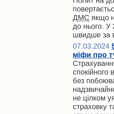
Попит на д
повертаєтьс
ДМС
якщо не
до нього. У
швидше за 
07.03.2024
міфи про т
Страхування
спокійного 
без побоюв
надзвичайно
не цілком у
страховку т