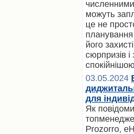
численними 
можуть запл
це не прост
планування 
його захист
сюрпризів і
спокійнішо
03.05.2024
диджиталь
для індиві
Як повідоми
топменедже
Prozorro, eH