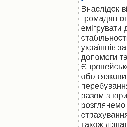
Внаслідок в
громадян о
емігрувати 
стабільност
українців з
допомоги та
Європейськ
обов'язкови
перебування 
разом з юр
розглянемо 
страхування
також дізна