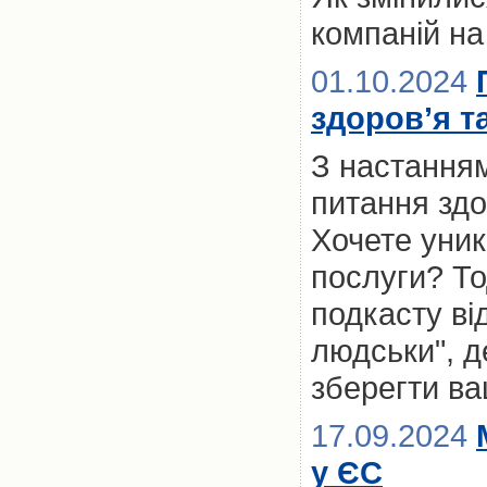
компаній на
01.10.2024
здоров’я т
З настанням
питання здо
Хочете уник
послуги? То
подкасту ві
людськи", д
зберегти ва
17.09.2024
у ЄС