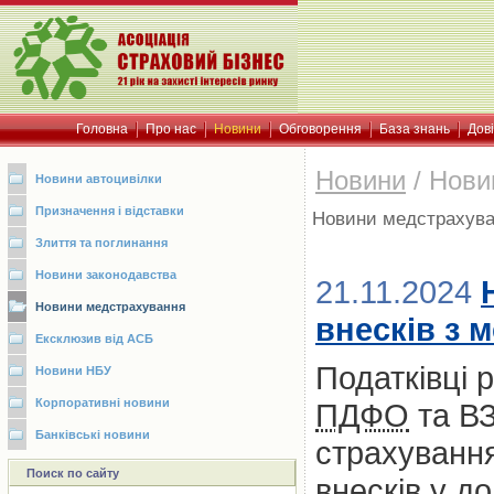
Головна
Про нас
Новини
Обговорення
База знань
Дов
Новини
/
Нови
Новини автоцивілки
Призначення і відставки
Новини медстрахув
Злиття та поглинання
Новини законодавства
21.11.2024
Новини медстрахування
внесків з 
Ексклюзив від АСБ
Податківці 
Новини НБУ
Корпоративні новини
ПДФО
та ВЗ
Банківські новини
страхування
Поиск по сайту
внесків у д