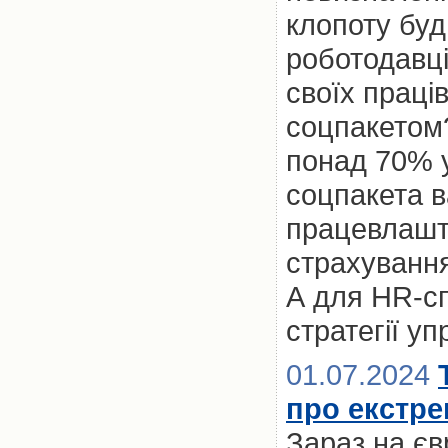
клопоту буд
роботодавці
своїх праці
соцпакетом?
понад 70% у
соцпакета 
працевлашт
страхування
А для HR-сп
стратегії у
01.07.2024
про екстре
Зараз на єв