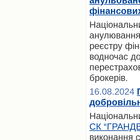
анульовано
фінансови
Національни
анулювання 
реєстру фін
водночас до
перестрахов
брокерів.
16.08.2024
добровільн
Національни
СК “ГРАНДВ
виконання с