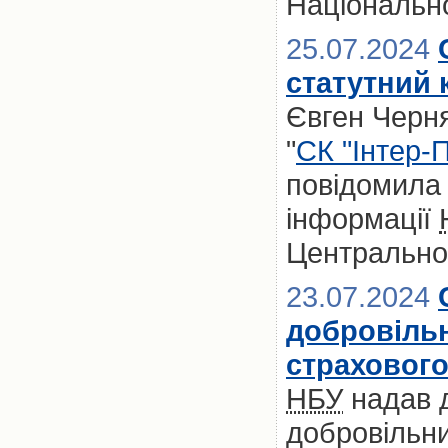
Національно
25.07.2024
статутний 
Євген Черня
"
СК "Інтер-П
повідомила 
інформації
Центральног
23.07.2024
добровільн
страхового
НБУ
надав д
добровільни