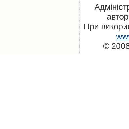
Адмініст
автор
При викорис
www
© 2006