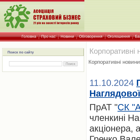
Головна
Про нас
Новини
Обговорення
Оголошення
Ба
Корпоративні 
Поиск по сайту
Корпоративні новини
11.10.2024
Наглядово
ПрАТ "
СК "
членкині На
акціонера,
Гречко Вале