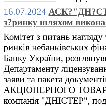
16.07.2024
АСК?"ДН?СТЕ
з?ринку шляхом викона
Комітет з питань нагляду
ринків небанківських фі
Банку України, розгляну
Департаменту ліцензуванн
заяви та пакета докуме
АКЦІОНЕРНОГО ТОВАРИС
компанія "ДНІСТЕР", под