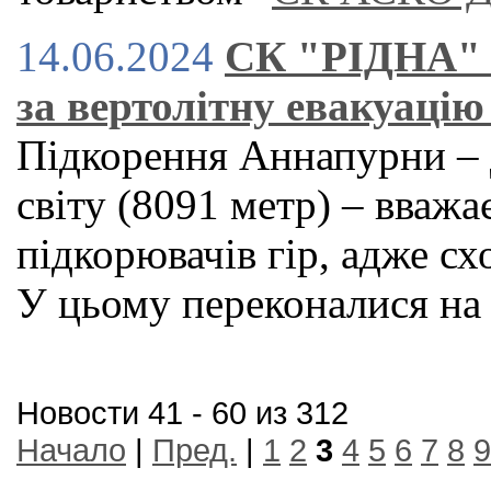
14.06.2024
СК "РІДНА" к
за вертолітну евакуацію
Підкорення Аннапурни – 
світу (8091 метр) – вваж
підкорювачів гір, адже с
У цьому переконалися на 
Новости 41 - 60 из 312
Начало
|
Пред.
|
1
2
3
4
5
6
7
8
9