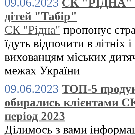
09.06.2023
СК "РІДНА" 
дітей "Табір"
СК "Рідна"
пропонує страх
їдуть відпочити в літніх 
вихованцям міських дитяч
межах України
09.06.2023
ТОП-5 продук
обирались клієнтами 
період 2023
Ділимось з вами інформац