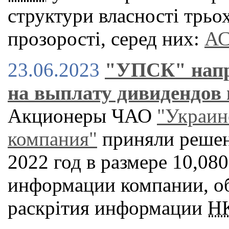
структури власності трьо
прозорості, серед них:
АС
23.06.2023
"УПСК" напр
на выплату дивидендов 
Акционеры ЧАО
"Украин
компания"
приняли решен
2022 год в размере 10,08
информации компании, о
раскрітия информации
Н