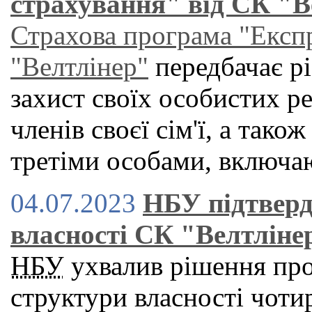
страхування" від СК "В
Страхова програма "Експ
"Велтлiнер"
передбачає рі
захист своїх особистих р
членів своєї сім'ї, а тако
третіми особами, включаю
04.07.2023
НБУ підтверд
власності СК "Велтлiне
НБУ
ухвалив рішення про
структури власності чоти