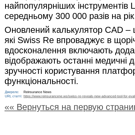
найпопулярніших інструментів L
середньому 300 000 разів на рік
Оновлений калькулятор CAD – ц
які Swiss Re впроваджує в щоріч
вдосконалення включають додав
відображають останні медичні д
зручності користування платфор
функціональності.
Джерело:
Reinsurance News
URL статті:
https://www.reinsurancene.ws/swiss-re-reveals-new-advanced-tool-for-evalu
«« Вернуться на первую страни