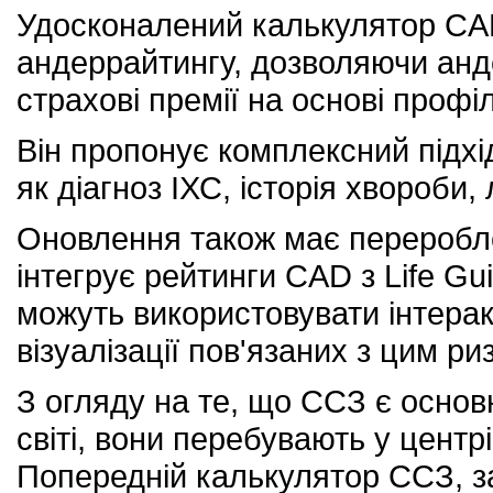
Удосконалений калькулятор CA
андеррайтингу, дозволяючи анд
страхові премії на основі проф
Він пропонує комплексний підхі
як діагноз ІХС, історія хвороби,
Оновлення також має переробле
інтегрує рейтинги CAD з Life Gu
можуть використовувати інтера
візуалізації пов'язаних з цим риз
З огляду на те, що ССЗ є осно
світі, вони перебувають у центр
Попередній калькулятор ССЗ, за