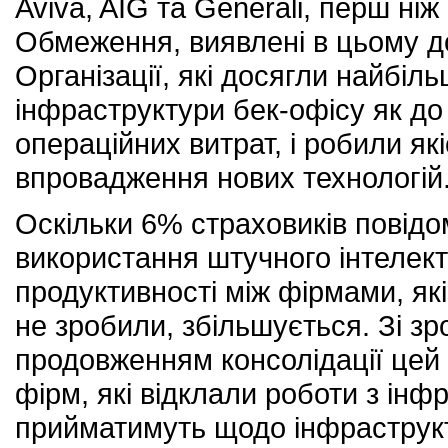
Aviva, AIG та Generali, перш ні
Обмеження, виявлені в цьому до
Організації, які досягли найбіл
інфраструктури бек-офісу як до с
операційних витрат, і робили я
впровадження нових технологій
Оскільки 6% страховиків повідо
використання штучного інтелект
продуктивності між фірмами, які
не зробили, збільшується. Зі зр
продовженням консолідації цей 
фірм, які відклали роботи з інф
прийматимуть щодо інфраструкт