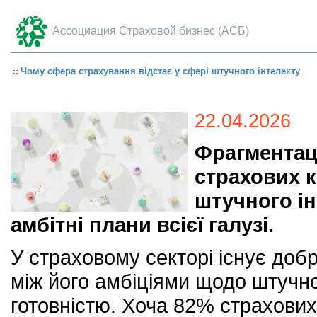
Ассоциация Страховой бизнес (АСБ)
Чому сфера страхування відстає у сфері штучного інтелекту
22.04.2026
Фрагментац
страхових к
штучного ін
амбітні плани всієї галузі.
У страховому секторі існує доб
між його амбіціями щодо штучно
готовністю. Хоча 82% страхови