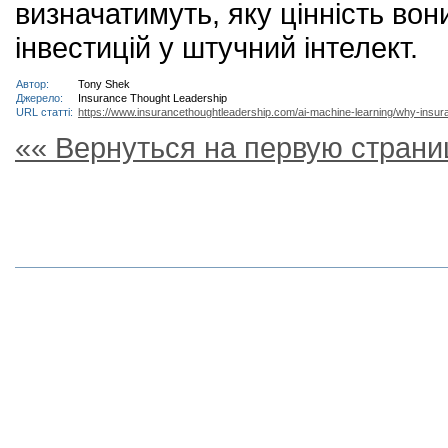
визначатимуть, яку цінність во
інвестицій у штучний інтелект.
Автор:
Tony Shek
Джерело:
Insurance Thought Leadership
URL статті:
https://www.insurancethoughtleadership.com/ai-machine-learning/why-insura
«« Вернуться на первую страни