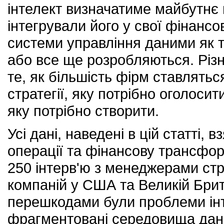
інтелект визначатиме майбутнє 
інтегрували його у свої фінансо
системи управління даними як та
або все ще розробляються. Різ
те, як більшість фірм ставлятьс
стратегії, яку потрібно оголосит
яку потрібно створити.
Усі дані, наведені в цій статті, в
операції та фінансову трансфор
250 інтерв'ю з менеджерами ст
компаній у США та Великій Брит
перешкодами були проблеми інте
фрагментовані середовища даних