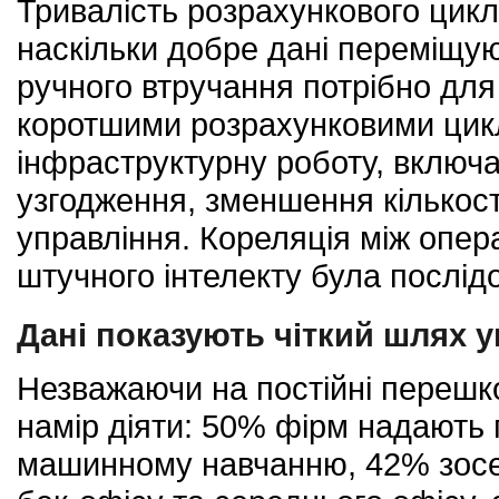
Тривалість розрахункового цикл
наскільки добре дані переміщую
ручного втручання потрібно для 
коротшими розрахунковими цик
інфраструктурну роботу, включ
узгодження, зменшення кількос
управління. Кореляція між опер
штучного інтелекту була послід
Дані показують чіткий шлях 
Незважаючи на постійні перешк
намір діяти: 50% фірм надають 
машинному навчанню, 42% зосе