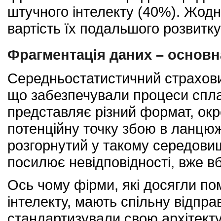
штучного інтелекту (40%). Жодн
вартість їх подальшого розвитку
Фрагментація даних – основ
Середньостатистичний страхов
що забезпечували процеси спла
представляє різний формат, ок
потенційну точку збою в ланцюж
розгорнутий у такому середовищі
посилює невідповідності, вже вб
Ось чому фірми, які досягли пом
інтелекту, мають спільну відпра
стандартизували свою архітект