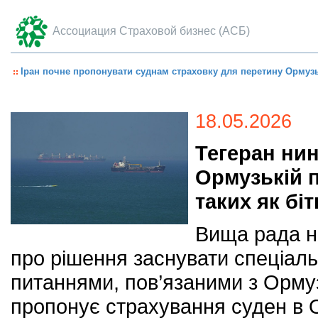
Ассоциация Страховой бизнес (АСБ)
Іран почне пропонувати суднам страховку для перетину Ормуз
18.05.2026
Тегеран нин
Ормузькій п
таких як біт
Вища рада н
про рішення заснувати спеціал
питаннями, пов’язаними з Орму
пропонує страхування суден в Ор