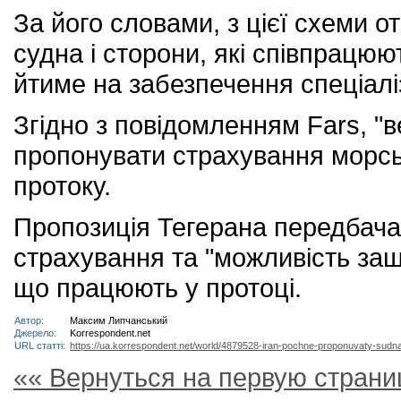
За його словами, з цієї схеми 
судна і сторони, які співпрацюю
йтиме на забезпечення спеціалі
Згідно з повідомленням Fars, "
пропонувати страхування морсь
протоку.
Пропозиція Тегерана передбачає
страхування та "можливість заш
що працюють у протоці.
Автор:
Максим Липчанський
Джерело:
Korrespondent.net
URL статті:
https://ua.korrespondent.net/world/4879528-iran-pochne-proponuvaty-sudn
«« Вернуться на первую страни