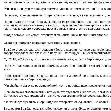
малого бізнесу про те, що кібератаки в першу чергу спрямовані на багатонац
"Ми виконали чудову роботу з документування великих порушень", – сказав Б
Насправді, зловмисники часто прагнуть масштабних, а не престижних цілей. 
Ця динаміка стає дедалі важливішою, оскільки вразливості ланцюга постав
компанію, зловмисники можуть використовувати слабший контроль в інших ч
частиною ширшого кібервразливості, з якою стикаються більші організації.
"Іноді зловмисники хочуть скористатися найменшим, найменшим опором", – ск
Страхові продукти розвиваються разом із загрозою
Більбао стверджував, що продукти кіберстрахування суттєво еволюціонувал
зосереджувалася переважно на порушеннях конфіденційності та витратах н
"До 2018, 2019 років, до появи програм-вимагачів, аспект кіберінциденту, п
Цей зсув відображає те, як програми-вимагачі та операційні збої змінили 
атак.
Ринок також перейшов до більш проактивних моделей, де страховики все ча
рамках ширших кіберпропозицій.
"Ми відійшли від дуже реактивної політики та перейшли до проактивної полі
Більбао також вказав на зміни в тому, як страхуються кіберризики, оскіль
бізнес все ще має труднощі з повним моделюванням фінансових наслідків в
"Не всі кіберзагрози та кіберінциденти створюються однаково", – сказав він.
За словами Більбао, оскільки кіберінциденти стають більш оперативними т