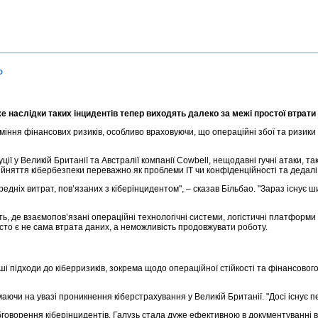
ю
же наслідки таких інцидентів тепер виходять далеко за межі простої втрати
іння фінансових ризиків, особливо враховуючи, що операційні збої та ризики
ї у Великій Британії та Австралії компанії Cowbell, нещодавні гучні атаки, та
ийняття кібербезпеки переважно як проблеми ІТ чи конфіденційності та дедалі
дніх витрат, пов’язаних з кіберінцидентом", – сказав Більбао. "Зараз існує ш
ть, де взаємопов’язані операційні технологічні системи, логістичні платфор
сто є не сама втрата даних, а неможливість продовжувати роботу.
ші підходи до кіберризиків, зокрема щодо операційної стійкості та фінансово
аючи на увазі проникнення кіберстрахування у Великій Британії. "Досі існує п
 обговорення кіберінцидентів. Галузь стала дуже ефективною в документуванн