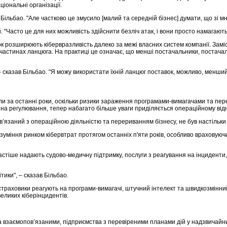
іональні організації.
ільбао. "Але частково це змусило [малий та середній бізнес] думати, що зі м
"Часто це для них можливість здійснити безліч атак, і вони просто намагаютьс
ок розширюють кібервразливість далеко за межі власних систем компанії. Зам
астинах ланцюга. На практиці це означає, що менші постачальники, постачаль
азав Більбао. "Я можу використати їхній ланцюг поставок, можливо, менший біз
и за останні роки, оскільки ризики зараження програмами-вимагачами та пере
а регулювання, тепер набагато більше уваги приділяється операційному відн
ов’язаний з операційною діяльністю та перериванням бізнесу, не був настільки 
розуміння ринком кібервтрат протягом останніх п'яти років, особливо враховую
стіше надають судово-медичну підтримку, послуги з реагування на інциденти, 
тики", – сказав Більбао.
ки страховики реагують на програми-вимагачі, штучний інтелект та швидкозмін
еликих кіберінцидентів.
а взаємопов’язаними, підприємства з перевіреними планами дій у надзвичайн