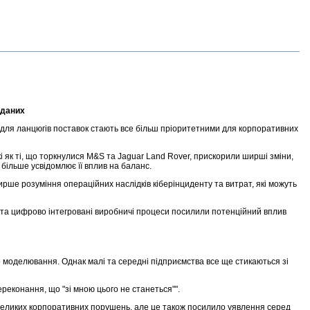
 даних
 для ланцюгів поставок стають все більш пріоритетними для корпоративних
кі як ті, що торкнулися M&S та Jaguar Land Rover, прискорили ширші зміни,
 більше усвідомлює її вплив на баланс.
ирше розуміння операційних наслідків кіберінциденту та витрат, які можуть
ми та цифрово інтегровані виробничі процеси посилили потенційний вплив
го моделювання. Однак малі та середні підприємства все ще стикаються зі
ереконання, що "зі мною цього не станеться"".
і великих корпоративних порушень, але це також посилило уявлення серед