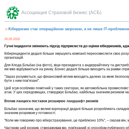
Ассоциация Страховой бизнес (АСБ)
Кіберризик стає операційною загрозою, а не лише ІТ-проблемо
26.05.2026
Гучні інциденти змінюють підхід підприємств до оцінки кіберризиків, ад
Кіберінциденти дедалі більше змушують компанії переосмислити своє розум
організацій.
Для Клода Більбао (на фото), віце-президента з андеррайтингу та дистрибуці
які вже відбуваються на ринку. Бізнес дедалі більше виходить за рамки спр
"Зараз розуміється, що фінансовий вплив виходить далеко за межі безпосере
бути з ним пов’язані".
Цей зсув особливо помітний у таких секторах, як автомобільна промисловіс
атак. У цих середовищах, стверджує Більбао, найбільш значним ризиком ча
Вплив ланцюга поставок розширює ландшафт ризиків
Більбао зазначив, що великі корпорації дедалі більше розробляють складні
значним розривом у готовності.
"Коли ми говоримо про кіберстрахування, це приблизно 10%", – сказав він, м
Частково цей розрив, стверджував він, пов'язаний зі способом публічного