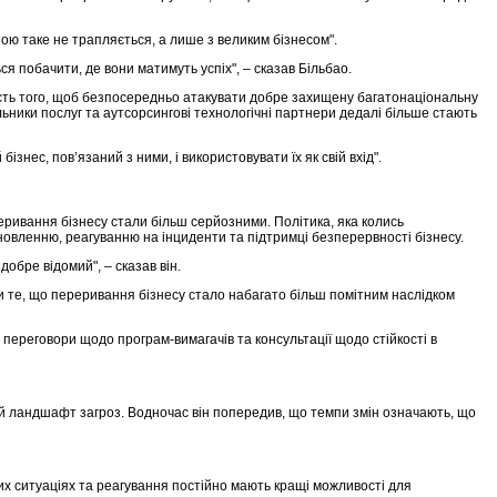
ною таке не трапляється, а лише з великим бізнесом".
я побачити, де вони матимуть успіх", – сказав Більбао.
ість того, щоб безпосередньо атакувати добре захищену багатонаціональну
ники послуг та аутсорсингові технологічні партнери дедалі більше стають
нес, пов’язаний з ними, і використовувати їх як свій вхід".
ривання бізнесу стали більш серйозними. Політика, яка колись
овленню, реагуванню на інциденти та підтримці безперервності бізнесу.
добре відомий", – сказав він.
чи те, що переривання бізнесу стало набагато більш помітним наслідком
переговори щодо програм-вимагачів та консультації щодо стійкості в
ний ландшафт загроз. Водночас він попередив, що темпи змін означають, що
их ситуаціях та реагування постійно мають кращі можливості для