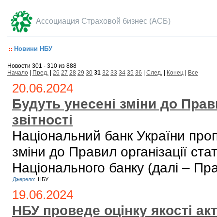
Ассоциация Страховой бизнес (АСБ)
Новини НБУ
Новости 301 - 310 из 888
Начало
|
Пред.
|
26
27
28
29
30
31
32
33
34
35
36
|
След.
|
Конец
|
Все
20.06.2024
Будуть унесені зміни до Прави
звітності
Національний банк України про
зміни до Правил організації ста
Національного банку (далі – Пр
Джерело:
НБУ
19.06.2024
НБУ проведе оцінку якості ак