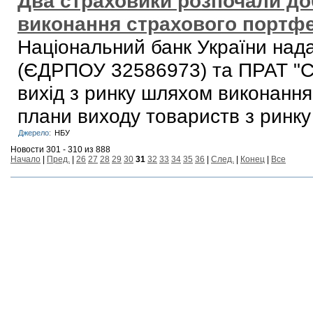
Два страховики розпочали до
виконання страхового портф
Національний банк України над
(ЄДРПОУ 32586973) та ПРАТ "С
вихід з ринку шляхом виконання
плани виходу товариств з ринку
Джерело:
НБУ
Новости 301 - 310 из 888
Начало
|
Пред.
|
26
27
28
29
30
31
32
33
34
35
36
|
След.
|
Конец
|
Все