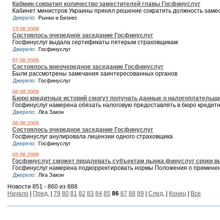
Кабмин сократил количество заместителей главы Госфинуслуг
Кабинет министров Украины принял решение сократить должность замес
Джерело:
Рынки и Бизнес
13.08.2009
Состоялось очередное заседание Госфинуслуг
Госфинуслуг выдала сертификаты пятерым страховщикам
Джерело:
Госфинуслуг
07.08.2009
Состоялось внеочередное заседание Госфинуслуг
Были рассмотрены замечания заинтересованных органов
Джерело:
Госфинуслуг
06.08.2009
Бюро кредитных историй смогут получать данные о налогоплательщи
Госфинуслуг намерена обязать налоговую предоставлять в бюро кредит
Джерело:
Ліга Закон
06.08.2009
Состоялось очередное заседание Госфинуслуг
Госфинуслуг анулировала лицензии одного страховщика
Джерело:
Госфинуслуг
03.08.2009
Госфинуслуг сможет продлевать субъектам рынка финуслуг сроки в
Госфинуслуг намерена подкорректировать нормы Положения о примене
Джерело:
Ліга Закон
Новости 851 - 860 из 888
Начало
|
Пред.
|
79
80
81
82
83
84
85
86
87
88
89
|
След.
|
Конец
|
Все