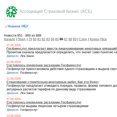
Ассоциация Страховой бизнес (АСБ)
Новини НБУ
Новости 851 - 860 из 888
Начало
|
Пред.
|
79
80
81
82
83
84
85
86
87
88
89
|
След.
|
Конец
|
Все
07.09.2009
Госфинуслуг предлагает ввести лицензирование некоторых операци
Проектом сначала предлагается определить, что значит само понятие 
Джерело:
Ліга Закон
03.09.2009
Состоялось очередное заседание Госфинуслуг
Госфинуслуг приостановила действия одного страховщика и выдала сер
Джерело:
Госфинуслуг
31.08.2009
Страхование строительно-монтажных работ. Как это будет
Госфинуслуг предлагает утвердить порядок, правила, форму типового д
актуарных расчетов тарифов по данному виду страхования
Джерело:
Ліга Закон
27.08.2009
Состоялось очередное заседание Госфинуслуг
Госфинуслуг выдава лицензии четырем страховщикам
Джерело:
Госфинуслуг
14.08.2009