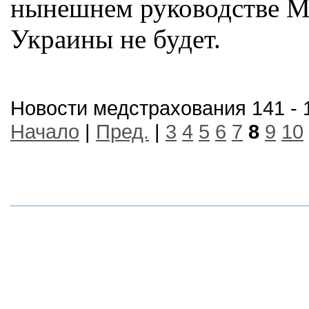
нынешнем руководстве М
Украины не будет.
Новости медстрахования 141 - 
Начало
|
Пред.
|
3
4
5
6
7
8
9
10