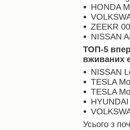
HONDA M-
VOLKSWAG
ZEEKR 001
NISSAN Ar
ТОП-5 впер
вживаних е
NISSAN Le
TESLA Mod
TESLA Mod
HYUNDAI K
VOLKSWAG
Усього з по