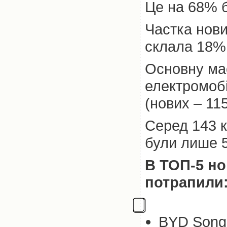
Це на 68% б
Частка нови
склала 18%
Основну ма
електромобі
(нових – 115
Серед 143 
були лише 5
В ТОП-5 но
потрапили
BYD Song 