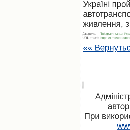
Україні про
автотрансп
живлення, з
Джерело:
Telegram-канал Ук
URL статті:
https://t.me/ukrauto
«« Вернуть
Адмініст
автор
При викорис
www