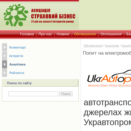
Головна
Про нас
Новини
Обговорення
Оголошення
Ба
Обговорення
/
Аналітика
/
Аналіт
Коментарі
Попит на електромобі
Інтерв'ю
Аналітика
Рейтинги
Поиск по сайту
автотранспо
джерелах ж
Укравтопро