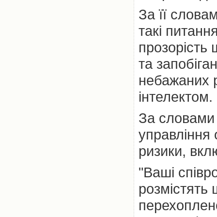
За її слова
такі питання
прозорість 
та запобіга
небажаних р
інтелектом.
За словами 
управління 
ризики, вкл
"Ваші співр
розмістять 
перехопле