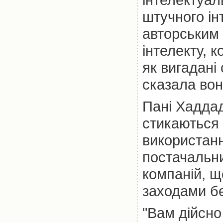
штучного ін
авторським 
інтелекту, 
як вигадані
сказала вон
Пані Хаддад
стикаються 
використанн
постачальни
компаній, щ
заходами бе
"Вам дійсно