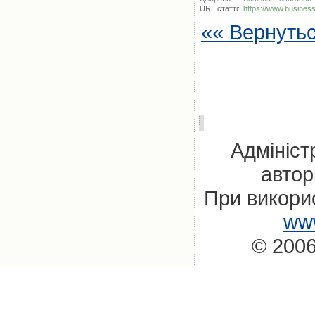
URL статті:
https://www.busines
«« Вернуть
Адмініст
автор
При викорис
www
© 2006