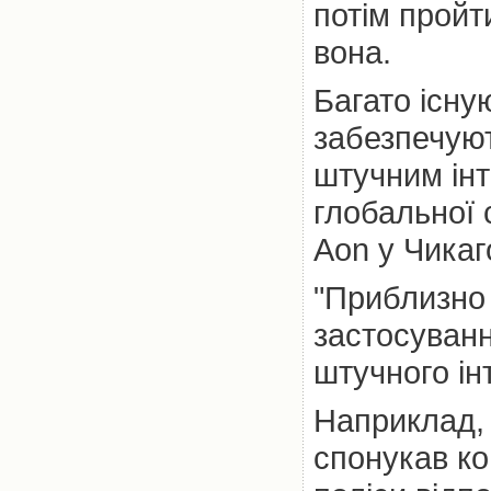
потім пройт
вона.
Багато існу
забезпечуют
штучним інт
глобальної 
Aon у Чикаг
"Приблизно 
застосуванн
штучного інт
Наприклад, 
спонукав ко