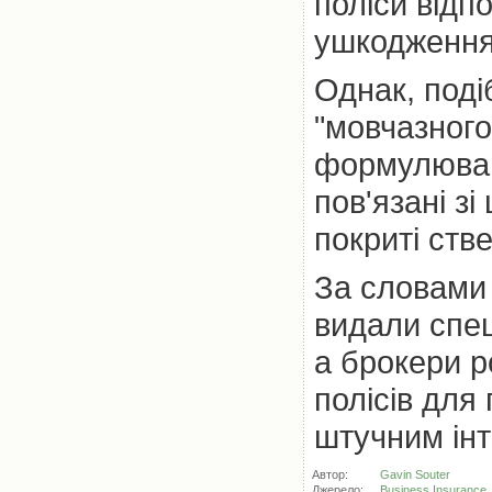
поліси відп
ушкодження 
Однак, поді
"мовчазного
формулювань
пов'язані з
покриті стве
За словами 
видали спец
а брокери 
полісів для 
штучним інт
Автор:
Gavin Souter
Джерело:
Business Insurance