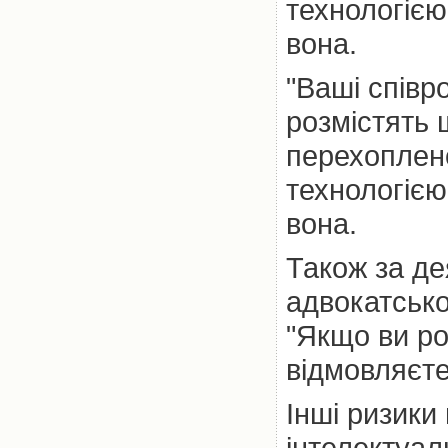
технологією
вона.
"Ваші співр
розмістять 
перехопле
технологією
вона.
Також за де
адвокатсько
"Якщо ви ро
відмовляєте
Інші ризик
інтелектуал