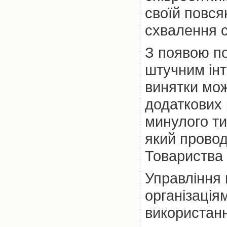
своїй повся
схвалення с
З появою по
штучним інт
винятки мож
додаткових р
минулого ти
який провод
Товариства 
Управління
організація
використанн