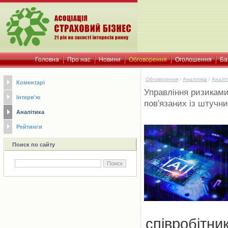
Головна
Про нас
Новини
Обговорення
Оголошення
Ба
Обговорення
/
Аналітика
/
Аналіт
Коментарі
Управління ризиками
Інтерв'ю
пов'язаних із штучн
Аналітика
Рейтинги
Поиск по сайту
співробітни