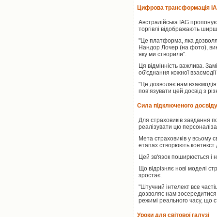
Цифрова трансформація IA
Австралійська IAG пропонує 
торгівлі відображають ширшу
"Це платформа, яка дозволяє
Нандор Лочер (на фото), вик
яку ми створили".
Ця відмінність важлива. За
об'єднання кожної взаємодії 
"Це дозволяє нам взаємодія
пов’язувати цей досвід з різ
Сила підключеного досвід
Для страховиків завдання по
реалізувати цю персоналізац
Мета страховиків у всьому с
етапах створюють контекст д
Цей зв'язок поширюється і н
Що відрізняє нові моделі ст
зростає.
"Штучний інтелект все часті
дозволяє нам зосередитися н
режимі реального часу, що с
Уроки для світової галузі