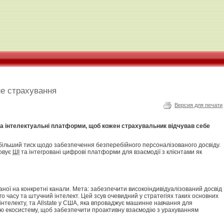
не страхування
Версия для печати
 та інтелектуальні платформи, щоб кожен страхувальник відчував себе
лі більший тиск щодо забезпечення безперебійного персоналізованого досвіду.
товує
ШІ
та інтегровані цифрові платформи для взаємодії з клієнтами як
ваної на конкретні канали. Мета: забезпечити високоіндивідуалізований досвід
о часу та штучний інтелект. Цей зсув очевидний у стратегіях таких основних
о інтелекту, та Allstate у США, яка впроваджує машинне навчання для
свою екосистему, щоб забезпечити проактивну взаємодію з урахуванням