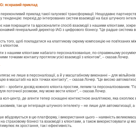
G: яскравий приклад
переконливий приклад такої галузевої трансформації. Нещодавнє партнерство с
 тенденцію: перехід до інтегрованих систем взаємодії на базі штучного інтеле
 нам покращити та вдосконалити спосіб взаємодії з нашими клієнтами, зокрем
онавчий генеральний директор IAG з цифрового бізнесу. "Це радше система вза
мість того, щоб покладатися на клаптикову окрему композицію не пов'язаних м
з клієнтом.
ти з нашими клієнтами набагато персоналізованіше, по-справжньому розуміючи 
ними точками контакту протягом усієї взаємодії з клієнтом", – сказав Лочер.
у
лягає не лише в персоналізації, а й у масштабному виконанні – для мільйонів 
ію в масштабі на всіх точках контакту", – сказав Лочер. "Це високо автоматизо
віті – зробити досвід кожного клієнта простим, легким та персоналізованим. "Г
ля поточної розмови, яку може вести клієнт", – сказав Лочер.
а кол-центр, де агенти тепер оснащені контекстною аналітикою, яка охоплює 
раховиків, так це інтеграція штучного інтелекту – не лише для автоматизації, а
ше вбудовується в цю платформу, і використання цього – наявність великомасшта
а страховому бізнесі та взаємодії з клієнтами, а також використовувати ці мо
тимулює як зростання, так і ефективність.