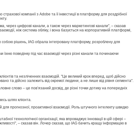
трахової компанії з Adobe та її інвестиції в платформу для роздрібної
кту.
а, через цифрові канали, а також через маркетингові канали", – сказав
ємодії, ніж система обліку, і вона базується на корпоративній платформі,
іж собою рішень, IAG обрала інтегровану платформу, розроблену для
їхню поведінку під час взаємодії через різні канали та починаючи
клієнтів та незліченних взаємодій. "Це великий крок вперед, щоб дійсно
вано та дійсно залежить від окремої людини, а не лише від рівня сегмента".
оловне слово – це пов’язаний досвід, де різні точки дотику на попередніх
весь шлях клієнта.
 й для прогнозної, проактивної взаємодії. Роль штучного інтелекту швидко
бної технологічної організації, яка впроваджує інновації в цій сфері –
жливості", – сказав він. Лочер сказав, що IAG бачить кращу інформацію в