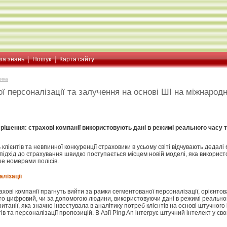
за знань
Пошук
Карта сайту
ика
 персоналізації та залучення на основі ШІ на міжнарод
 рішення: страхові компанії використовують дані в режимі реального часу
 клієнтів та невпинної конкуренції страховики в усьому світі відчувають деда
підхід до страхування швидко поступається місцем новій моделі, яка викорис
е номерами полісів.
лізації
рахові компанії прагнуть вийти за рамки сегментованої персоналізації, орієнто
и то цифровий, чи за допомогою людини, використовуючи дані в режимі реальног
Британії, яка значно інвестувала в аналітику потреб клієнтів на основі штучног
в та персоналізації пропозицій. В Азії Ping An інтегрує штучний інтелект у 