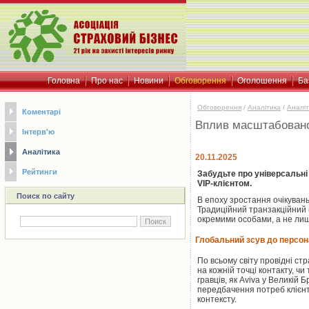
Головна
Про нас
Новини
Обговорення
Оголошення
Ба
Обговорення
/
Аналітика
/
Аналіт
Коментарі
Вплив масштабованої
Інтерв'ю
Аналітика
20.11.2025
Рейтинги
Забудьте про універсальні
VIP-клієнтом.
Поиск по сайту
В епоху зростання очікувань
Традиційний транзакційний 
окремими особами, а не лиш
Глобальний зсув до персона
По всьому світу провідні ст
на кожній точці контакту, ч
гравців, як Aviva у Великій 
передбачення потреб клієнті
контексту.