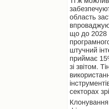
Ті ж можлив
забезпечую
область зас
впроваджуют
що до 2028 
програмног
штучний інт
приймає 15
зі звітом. Т
використан
інструменті
секторах зрі
Клонування 