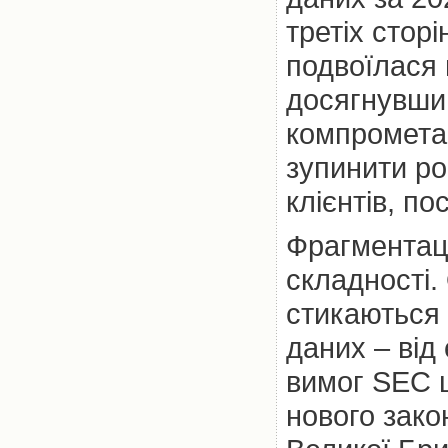
третіх стор
подвоїлася 
досягнувши 
компромета
зупинити ро
клієнтів, по
Фрагментаці
складності.
стикаються 
даних – від
вимог SEC 
нового зако