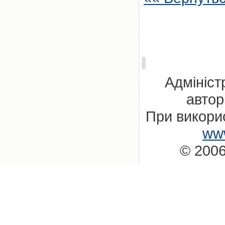
Адмініст
автор
При викорис
www
© 2006