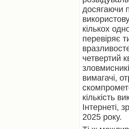
досягаючи 
використов
кількох одн
перевіряє т
вразливосте
четвертий к
зловмисникі
вимагачі, о
скомпромето
кількість в
Інтернеті, 
2025 року.