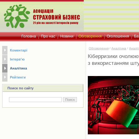
Головна
Про нас
Новини
Обговорення
Оголошення
Ба
Обговорення
/
Аналітика
/
Аналіт
Коментарі
Кіберризики очолюют
Інтерв'ю
з використанням шту
Аналітика
Рейтинги
Поиск по сайту