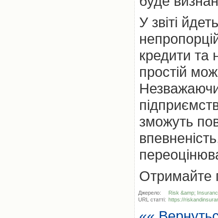
буде визнан
У звіті йде
непропорці
кредити та 
простій мож
Незважаючи
підприємств
зможуть пов
впевненість,
переоцінюва
Отримайте 
Джерело:
Risk &amp; Insuran
URL статті:
https://riskandinsur
«« Вернуть