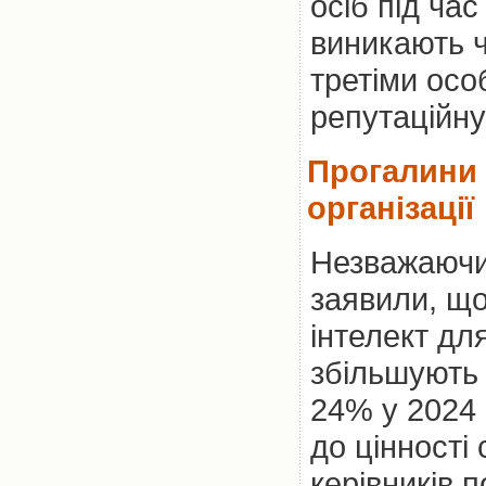
осіб під ча
виникають ч
третіми осо
репутаційну
Прогалини 
організації
Незважаючи 
заявили, що
інтелект дл
збільшують 
24% у 2024 
до цінності
керівників 