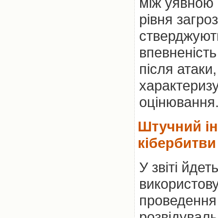
між уявною 
рівня загро
стверджують
впевненість
після атаки,
характериз
оцінювання
Штучний ін
кібербитви
У звіті йдет
використову
проведення
розвідуваль