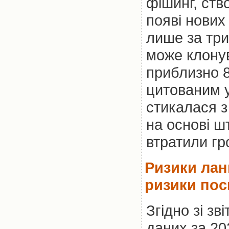
фішинг, ств
появі нових
лише за три
може клонув
приблизно 8
цитованим у
стикалася з
на основі ш
втратили гр
Ризики лан
ризики по
Згідно зі зв
даних за 202