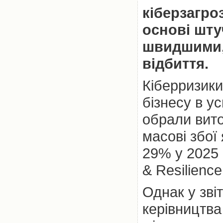
кіберзагро
основі шту
швидшими,
відбиття.
Кіберризик
бізнесу в у
обрали вито
масові збої 
29% у 2025 
& Resilience
Однак у звіт
керівництв