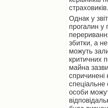
страховиків
Однак у зві
прогалин у 
переривання
збитки, а не
можуть зал
критичних п
майна зазви
спричинені 
спеціальне 
особи можут
відповідаль