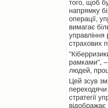
того, щоб б
напрямку бі
операції, у
вимагає біл
управління 
страхових п
"Кіберризи
рамками", –
людей, проц
Цей зсув зм
переходячи 
стратегії уп
відображає 