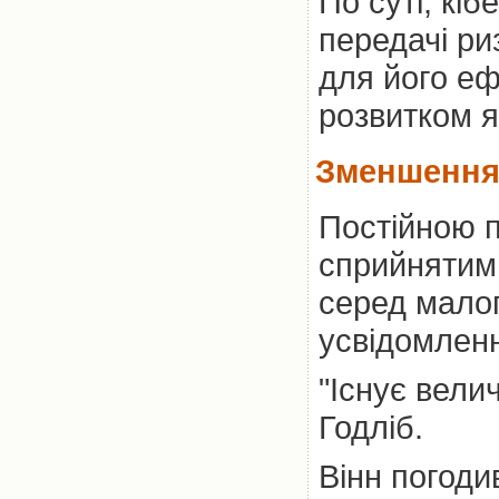
По суті, к
передачі ри
для його еф
розвитком як
Зменшення
Постійною 
сприйнятим
серед малог
усвідомлен
"Існує вели
Годліб.
Вінн погоди