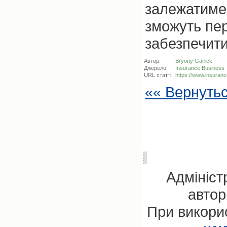
залежатиме 
зможуть пер
забезпечити
Автор:
Bryony Garlick
Джерело:
Insurance Business
URL статті:
https://www.insura
«« Вернуть
Адмініст
автор
При викорис