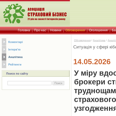
Головна
Про нас
Новини
Обговорення
Оголошення
Ба
Обговорення
/
Аналітика
/
Аналіт
Коментарі
Ситуація у сфері кі
Інтерв'ю
Аналітика
14.05.2026
Рейтинги
У міру вдо
Поиск по сайту
брокери ст
труднощам
страхового
узгодженн