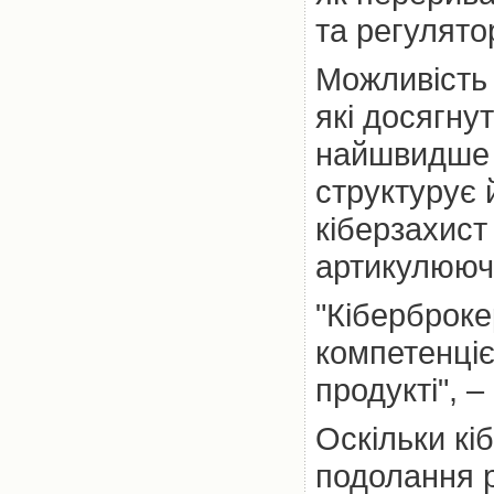
та регулято
Можливість 
які досягнут
найшвидше р
структурує 
кіберзахист
артикулюючи
"Кіберброке
компетенціє
продукті", –
Оскільки кі
подолання р