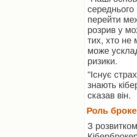
середнього 
перейти меж
розрив у мо
тих, хто не
може ускла
ризики.
"Існує стра
знають кібе
сказав він.
Роль броке
З розвитком
Кіберброкер