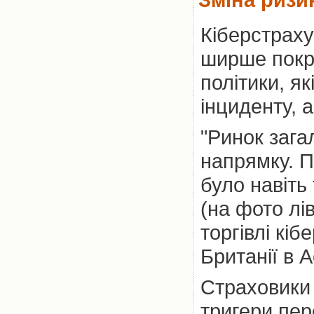
Кіберстрах
ширше покр
політики, я
інциденту, 
"Ринок зага
напрямку. П
було навіть
(на фото лів
торгівлі кі
Британії в A
Страховики
тригери пер