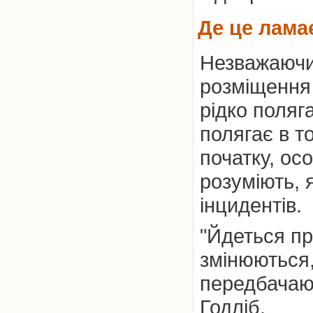
Де це лама
Незважаючи 
розміщення
рідко поляг
полягає в т
початку, ос
розуміють, я
інцидентів.
"Йдеться пр
змінюються,
передбачают
Годліб.