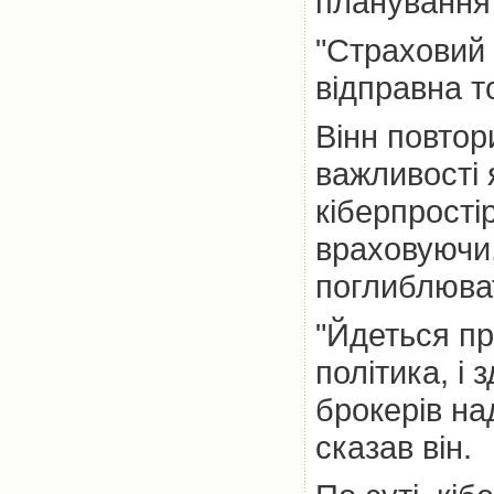
планування 
"Страховий 
відправна то
Вінн повтор
важливості 
кіберпрості
враховуючи,
поглиблюват
"Йдеться пр
політика, і 
брокерів на
сказав він.