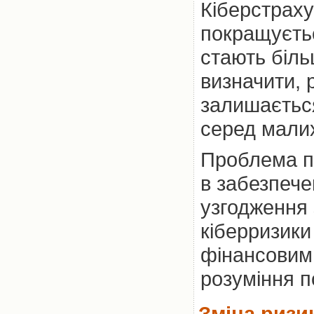
Кіберстраху
покращуєтьс
стають біль
визначити, 
залишаєтьс
серед малих
Проблема по
в забезпече
узгодження 
кіберризики
фінансовим
розуміння п
Зміна ризи