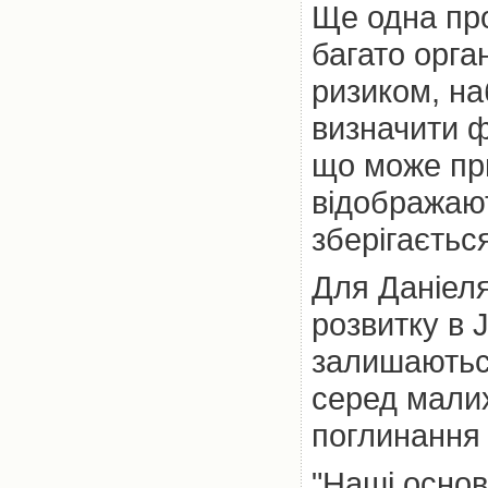
Ще одна про
багато орга
ризиком, на
визначити ф
що може при
відображают
зберігаєтьс
Для Даніеля
розвитку в 
залишаютьс
серед малих
поглинання 
"Наші основн