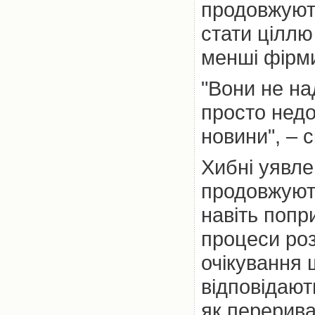
продовжуют
стати ціллю
менші фірми
"Вони не на
просто недо
новини", – с
Хибні уявле
продовжують
навіть попр
процеси ро
очікування 
відповідают
як перерива