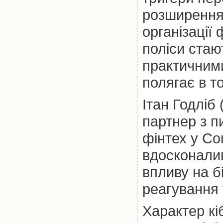
розширення,
організації 
поліси стаю
практичним
полягає в т
Ітан Годліб
партнер з п
фінтех у Co
вдосконалив
впливу на б
реагування 
Характер кі