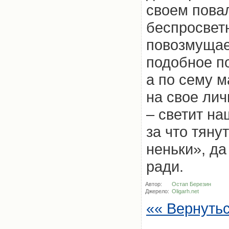
своем пова
беспросветн
повозмущает
подобное п
а по сему 
на свое лич
– светит н
за что тяну
неньки», да
ради.
Автор:
Остап Березин
Джерело:
Oligarh.net
«« Вернуть