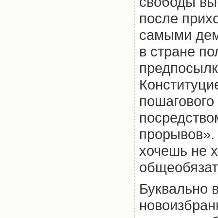
свободы выб
после прих
самыми дем
в стране п
предпосылк
Конституцие
пошагового
посредство
прорывов». 
хочешь не 
общеобязат
Буквально в
новоизбран