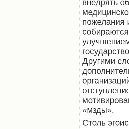
внедрять о
медицинское
пожелания и
собираются 
улучшением
государств
Другими сл
дополнитель
организаци
отступлени
мотивирова
«мзды».
Столь эгоис