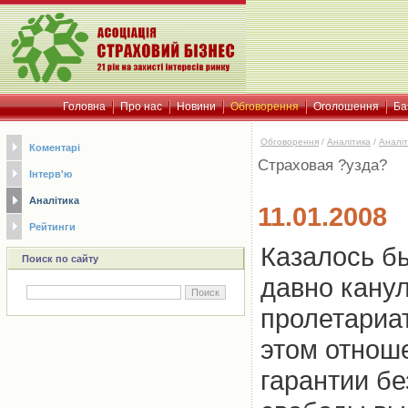
Головна
Про нас
Новини
Обговорення
Оголошення
Ба
Обговорення
/
Аналітика
/
Аналіт
Коментарі
Страховая ?узда?
Інтерв'ю
Аналітика
11.01.2008
Рейтинги
Казалось бы
Поиск по сайту
давно канул
пролетариа
этом отнош
гарантии б