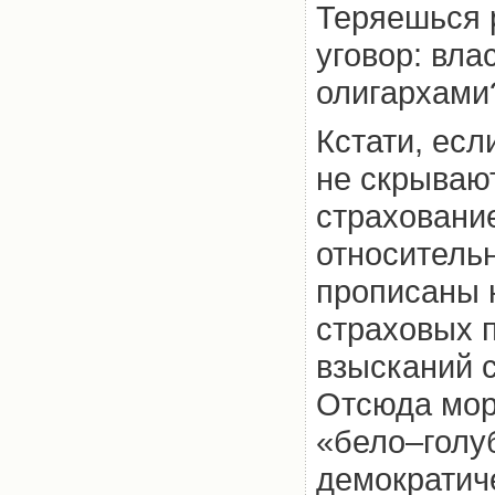
Теряешься р
уговор: вла
олигархами
Кстати, есл
не скрывают
страховани
относитель
прописаны 
страховых 
взысканий 
Отсюда мора
«бело–голуб
демократиче