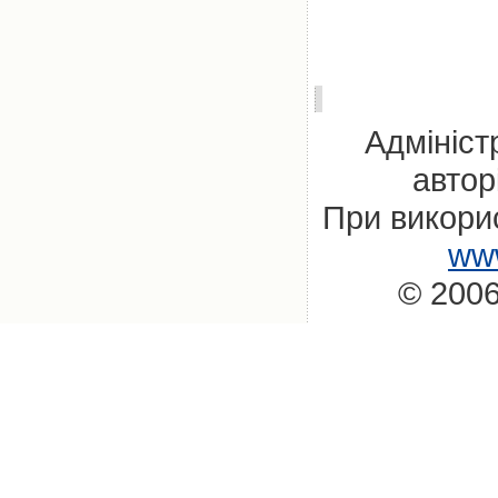
Адмініст
автор
При викорис
www
© 2006