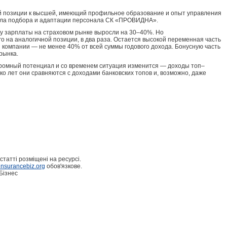
ой позиции к высшей, имеющий профильное образование и опыт управления
тдела подбора и адаптации персонала СК «ПРОВИДНА».
у зарплаты на страховом рынке выросли на 30–40%. Но
на аналогичной позиции, в два раза. Остается высокой переменная часть
 компании — не менее 40% от всей суммы годового дохода. Бонусную часть
рынка.
громный потенциал и со временем ситуация изменится — доходы топ–
ко лет они сравняются с доходами банковских топов и, возможно, даже
статті розміщені на ресурсі.
nsurancebiz.org
обов'язкове.
Бізнес