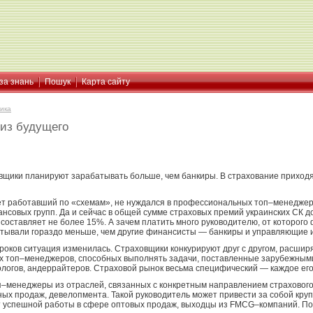
за знань
Пошук
Карта сайту
ика
 из будущего
овщики планируют зарабатывать больше, чем банкиры. В страхование приход
лет работавший по «схемам», не нуждался в профессиональных топ–менедже
нсовых групп. Да и сейчас в общей сумме страховых премий украинских СК д
 составляет не более 15%. А зачем платить много руководителю, от которого
тывали гораздо меньше, чем другие финансисты — банкиры и управляющие 
оков ситуация изменилась. Страховщики конкурируют друг с другом, расширя
топ–менеджеров, способных выполнять задачи, поставленные зарубежными 
ологов, андеррайтеров. Страховой рынок весьма специфический — каждое ег
п–менеджеры из отраслей, связанных с конкретным направлением страховог
ых продаж, девелопмента. Такой руководитель может привести за собой круп
успешной работы в сфере оптовых продаж, выходцы из FMCG–компаний. Посл