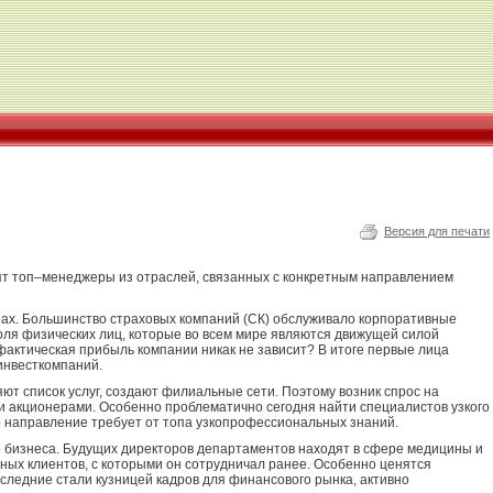
Версия для печати
ят топ–менеджеры из отраслей, связанных с конкретным направлением
рах. Большинство страховых компаний (СК) обслуживало корпоративные
оля физических лиц, которые во всем мире являются движущей силой
 фактическая прибыль компании никак не зависит? В итоге первые лица
инвесткомпаний.
ют список услуг, создают филиальные сети. Поэтому возник спрос на
акционерами. Особенно проблематично сегодня найти специалистов узкого
о направление требует от топа узкопрофессиональных знаний.
о бизнеса. Будущих директоров департаментов находят в сфере медицины и
ных клиентов, с которыми он сотрудничал ранее. Особенно ценятся
едние стали кузницей кадров для финансового рынка, активно