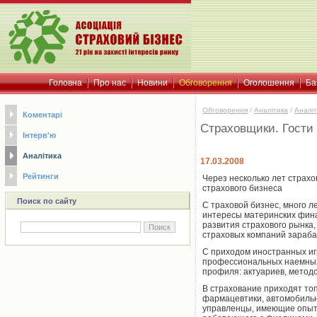
Головна
Про нас
Новини
Обговорення
Оголошення
Ба
Обговорення
/
Аналітика
/
Аналіт
Коментарі
Cтраховщики. Гости
Інтерв'ю
Аналітика
17.03.2008
Рейтинги
Через несколько лет страх
страхового бизнеса
Поиск по сайту
С траховой бизнес, много 
интересы материнских фина
развития страхового рынка,
страховых компаний зараба
С приходом иностранных игр
профессиональных наемных 
профиля: актуариев, метод
В страхование приходят то
фармацевтики, автомобильн
управленцы, имеющие опыт 