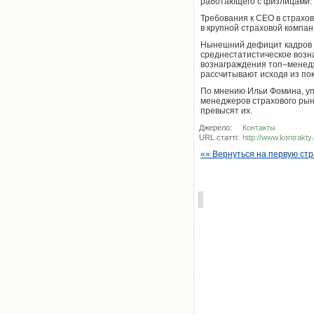
работающего с физлицами.
Требования к CEO в страхо
в крупной страховой компа
Нынешний дефицит кадров с
среднестатистическое возн
вознаграждения топ–менедж
рассчитывают исходя из по
По мнению Ильи Фомина, уп
менеджеров страхового рынк
превысят их.
Джерело:
Контакты
URL статті:
http://www.kontrakty
«« Вернуться на первую ст