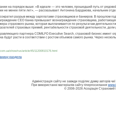
вании на порядок выше: «В идеале — это человек, прошедший путь от рядов
нии не менее пяти лет», — рассказывает Антонина Бардакова, начальник о
ократил разрыв между зарплатами страховщиков и банкиров. В прошлом год
аграждение CEO банка превышает вознаграждение страховщика, работающего 
ера страхового рынка, которая выплачивается по результатам деятельности
казателей страховых премий, рентабельности страховой деятельности, доли 
равляющего партнера COMILFO Executive Search, страховой бизнес имеет о
а будут расти в соответствии с ростом объемов самого рынка. Через несколь
.com.ua/show/rus/article/45/11200810176.html
раницу раздела
Адміністрація сайту не завжди поділяє думку авторів чиї 
При використанні матеріалів сайту гіперпосилання
www.i
© 2006-2026 Асоціація Страховий 