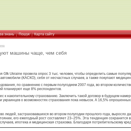
за знань
Пошук
Карта сайту
ика
хуют машины чаще, чем себя
 Gfk Ukraine провела опрос 3 тыс. человек, чтобы определить самые популя
автомобили (КАСКО), себя от несчастных случаев, а также покупают медицин
дования, по сравнению с первым полугодием 2007 года, во втором количеств
ий планируют еще 8% респондентов.
ес к накопительному страхованию. Заключить такой договор в будущем намер
 украинцев о возможностях страхования пока невысок. А 16,5% опрошенных 
во людей, застраховавшихся во втором полугодии прошлого года, выросло да
стоянии, его ежегодный рост составляет 23–25%. Эта тенденция сохранится
случаев, ипотека и медицинская страховка. Благодаря потребительскому кре