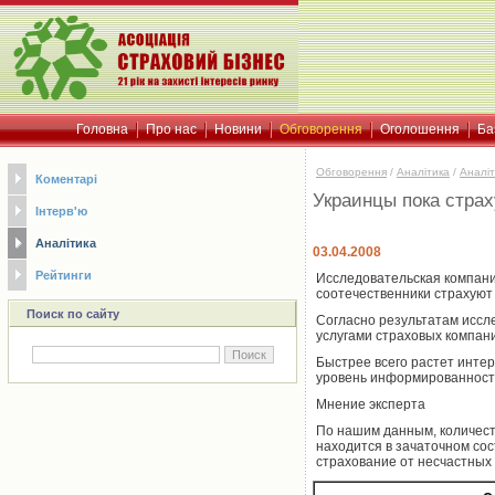
Головна
Про нас
Новини
Обговорення
Оголошення
Ба
Обговорення
/
Аналітика
/
Аналіт
Коментарі
Украинцы пока стра
Інтерв'ю
Аналітика
03.04.2008
Рейтинги
Исследовательская компания
соотечественники страхуют 
Поиск по сайту
Согласно результатам иссле
услугами страховых компан
Быстрее всего растет интер
уровень информированности
Мнение эксперта
По нашим данным, количест
находится в зачаточном со
страхование от несчастных 