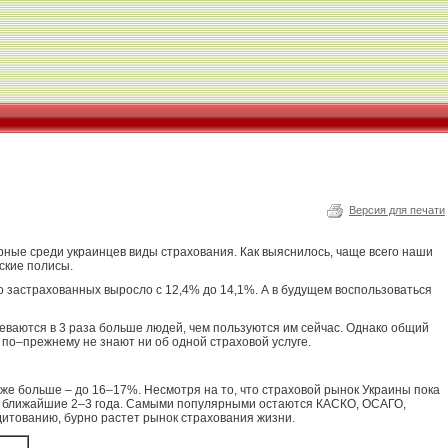
Версия для печати
рные среди украинцев виды страхования. Как выяснилось, чаще всего наши
ские полисы.
о застрахованных выросло с 12,4% до 14,1%. А в будущем воспользоваться
еваются в 3 раза больше людей, чем пользуются им сейчас. Однако общий
по–прежнему не знают ни об одной страховой услуге.
же больше – до 16–17%. Несмотря на то, что страховой рынок Украины пока
 в ближайшие 2–3 года. Самыми популярными остаются КАСКО, ОСАГО,
дитованию, бурно растет рынок страхования жизни.