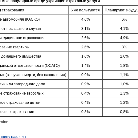
амые популярные среди украинцев страховые услуги
д страхования
Уже пользуются
Планируют в буду
е автомобиля (КАСКО)
4,6%
6%
 от несчастного случая
3,1%
4,1%
медицинское страхование
2,6%
4,9%
ование квартиры
2,6%
3%
 домашнего имущества
1,6%
2,6%
данской ответственности (ОСАГО)
1,4%
1,8%
х (в случае смерти, без накопления)
0,9%
1,1%
ачи или загородного дома
0,9%
1,0%
е страхование взрослых
0,4%
1,3%
ное страхование детей
0,4%
1,2%
рочное страхование
0,3%
0,8%
raine
раницу раздела