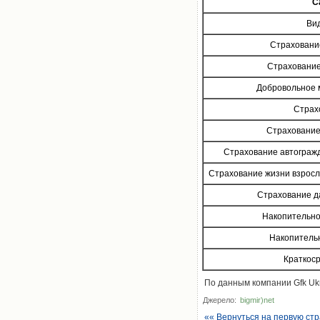
С
Ви
Страховани
Страхование
Добровольное 
Страх
Страхование
Страхование автограж
Страхование жизни взрослы
Страхование д
Накопительно
Накопитель
Краткос
По данным компании Gfk Uk
Джерело:
bigmir)net
«« Вернуться на первую ст