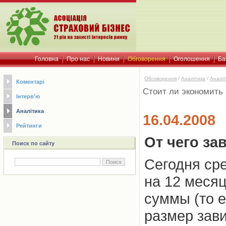
Головна
Про нас
Новини
Обговорення
Оголошення
Ба
Обговорення
/
Аналітика
/
Аналіт
Коментарі
Стоит ли экономить
Інтерв'ю
Аналітика
16.04.2008
Рейтинги
От чего за
Поиск по сайту
Сегодня ср
на 12 месяц
суммы (то 
размер зави