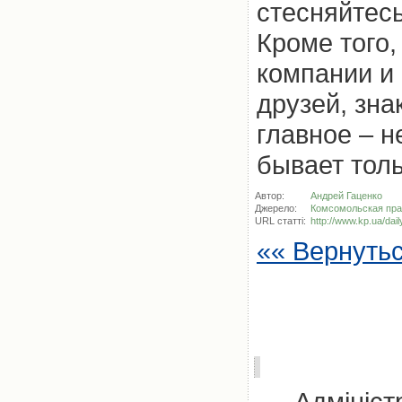
стесняйтесь
Кроме того,
компании и
друзей, зна
главное – н
бывает тол
Автор:
Андрей Гаценко
Джерело:
Комсомольская пра
URL статті:
http://www.kp.ua/dai
«« Вернуть
Адмініст