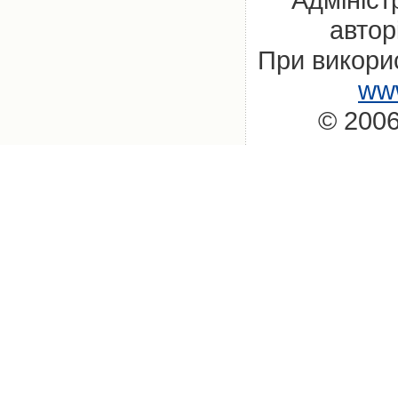
автор
При викорис
www
© 2006