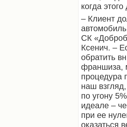
когда этого
– Клиент до
автомобиль,
СК «Доброб
Ксенич. – Е
обратить вн
франшиза, 
процедура 
наш взгляд
по угону 5%
идеале – ч
при ее нул
оказаться в