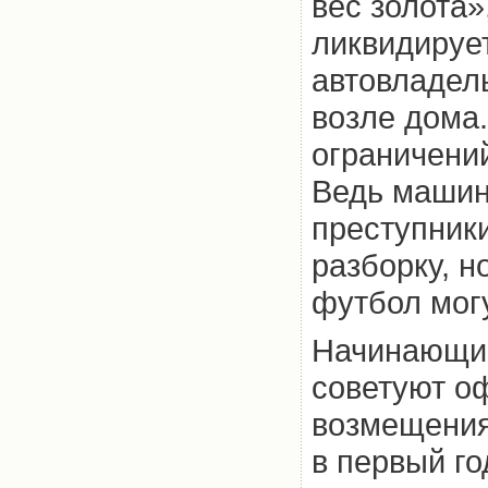
вес золота»
ликвидирует
автовладел
возле дома.
ограничений
Ведь машин
преступники
разборку, н
футбол мог
Начинающим
советуют о
возмещения 
в первый го