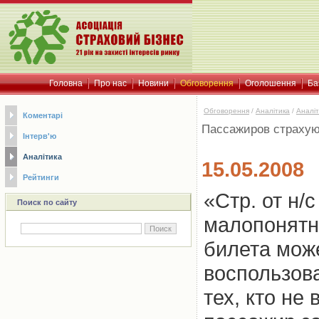
Головна
Про нас
Новини
Обговорення
Оголошення
Ба
Обговорення
/
Аналітика
/
Аналіт
Коментарі
Пассажиров страхую
Інтерв'ю
Аналітика
15.05.2008
Рейтинги
«Стр. от н/
Поиск по сайту
малопонятн
билета мож
воспользов
тех, кто не