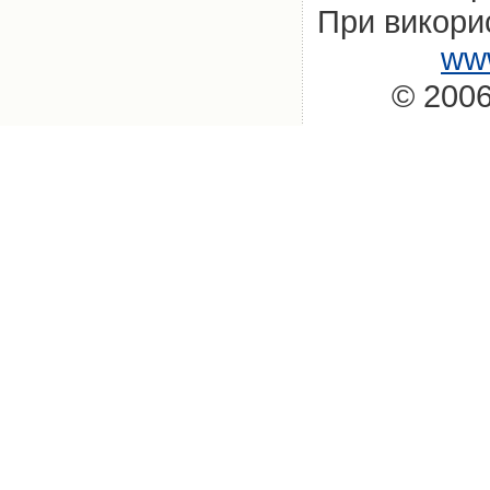
При викорис
www
© 2006