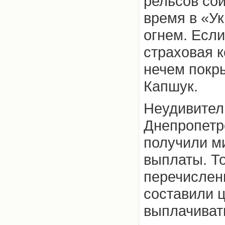
рельсов сой
время в «Ук
огнем. Если
страховая к
нечем покр
Капшук.
Неудивитель
Днепропетр
получили м
выплаты. То
перечислен
составили ц
выплачиват