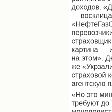
доходов. «Д
— восклица
«НефтеГазС
перевозчики
страховщик
картина — 
на этом». Д
же «Укрзал
страховой к
агентскую 
«Но это ми
требуют до
монополист