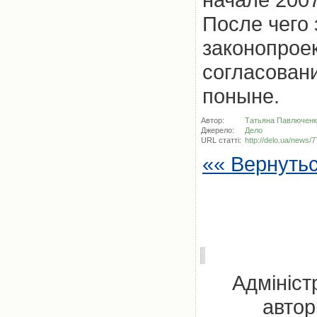
После чего
законопроек
согласовани
поныне.
Автор:
Татьяна Павлюченк
Джерело:
Дело
URL статті:
http://delo.ua/news/
«« Вернуть
Адмініст
автор