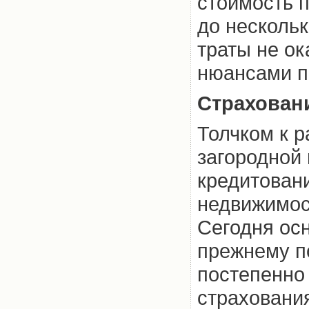
стоимость п
до нескольк
траты не о
нюансами п
Страховани
Толчком к р
загородной
кредитовани
недвижимост
Сегодня ос
прежнему по
постепенно 
страхования