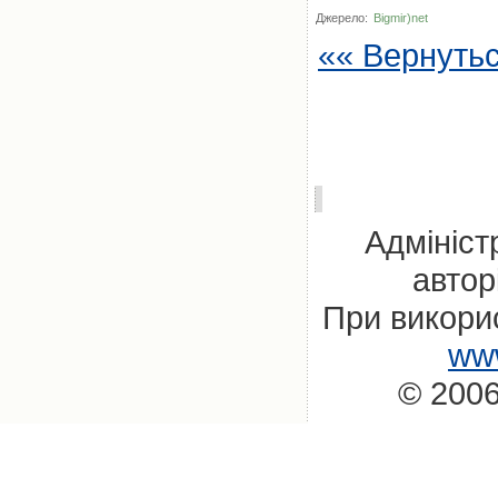
Джерело:
Bigmir)net
«« Вернуть
Адмініст
автор
При викорис
www
© 2006