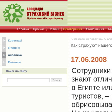
Головна
Про нас
Новини
Обговорення
Оголошення
Ба
Обговорення
/
Аналітика
/
Аналіт
Коментарі
Как страхуют нашего
Інтерв'ю
Аналітика
17.06.2008
Рейтинги
Сотрудники 
Поиск по сайту
знают отлич
в Египте и
туристов, –
обрисовыва