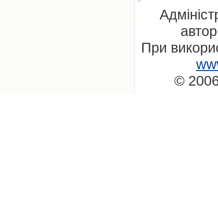
Адмініст
автор
При викорис
www
© 2006