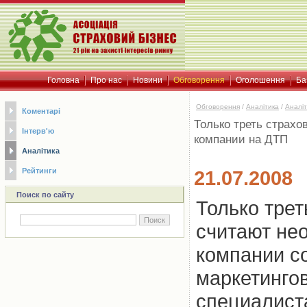
Головна
Про нас
Новини
Обговорення
Оголошення
Ба
Обговорення
/
Аналітика
/
Аналіт
Коментарі
Только треть страх
Інтерв'ю
компании на ДТП
Аналітика
Рейтинги
21.07.2008
Поиск по сайту
Только трет
считают не
компании с
маркетинго
специалист