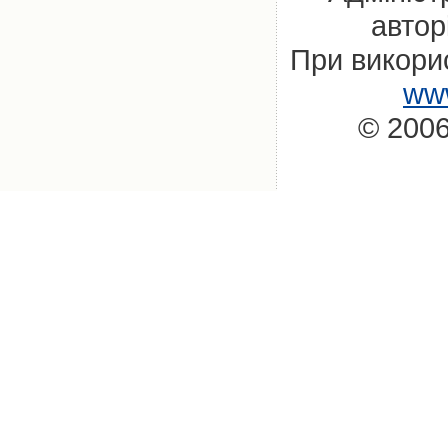
автор
При викорис
www
© 2006