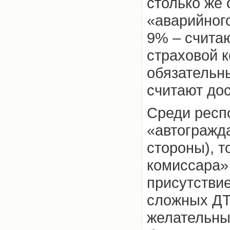
столько же
«аварийног
9% – счита
страховой 
обязатель
считают до
Среди респ
«автогражд
стороны), т
комиссара»
присутстви
сложных ДТ
желательны