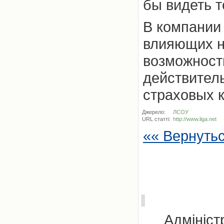
бы видеть т
В компании 
влияющих н
возможност
действител
страховых 
Джерело:
ЛСОУ
URL статті:
http://www.liga.net
«« Вернуть
Адмініст