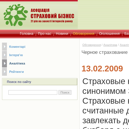
Головна
Про нас
Новини
Обговорення
Оголошення
Ба
Обговорення
/
Аналітика
/
Аналіт
Коментарі
Черное страхование
Інтерв'ю
Аналітика
13.02.2009
Рейтинги
Страховые 
Поиск по сайту
синонимом З
Страховые 
считанные 
завлекать д