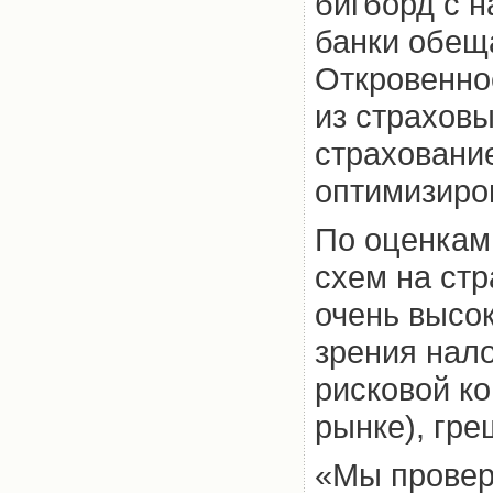
бигборд с н
банки обеща
Откровенно
из страхов
страховани
оптимизиров
По оценкам
схем на стр
очень высок
зрения нало
рисковой к
рынке), гр
«Мы провер