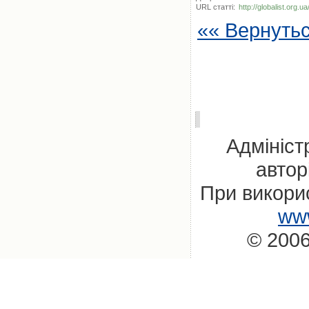
URL статті:
http://globalist.org.ua
«« Вернуть
Адмініст
автор
При викорис
www
© 2006