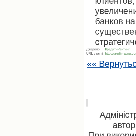
клиентов,
увеличен
банков н
существе
стратегич
Джерело:
Кредит–Рейтинг
URL статті:
http://credit-rating
«« Вернуть
Адмініст
автор
При викорис