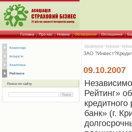
Головна
Про нас
Новини
Обговорення
Оголошення
Ба
Обговорення
/
Рейтинги
/
Рейти
Коментарі
ЗАО ?Инвест?Кредит
Інтерв'ю
Аналітика
09.10.2007
Рейтинги
Независимо
Поиск по сайту
Рейтинг» о
кредитного
банк» (г. К
долгосрочн