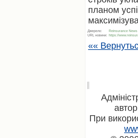
планом успі
максимізува
Джерело:
Reinsurance News
URL новини:
https://www.reinsu
«« Вернуть
Адмініст
автор
При викорис
www