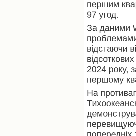
першим квар
97 угод.
За даними W
проблемами 
відстаючи ві
відсоткових 
2024 року, 
першому ква
На противаг
Тихоокеансь
демонструва
перевищуючи
попередніх 