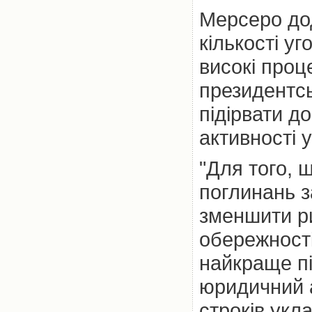
Мерсеро до
кількості уг
високі проц
президентс
підірвати д
активності у
"Для того, 
поглинань з
зменшити ри
обережності
найкраще пі
юридичний 
строків укл