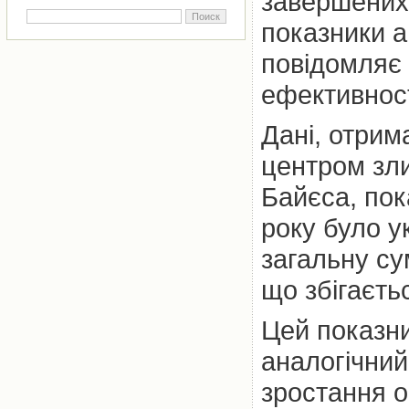
завершених 
показники а
повідомляє
ефективнос
Дані, отрим
центром зли
Байєса, пок
року було у
загальну су
що збігаєть
Цей показни
аналогічний
зростання о