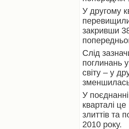
У другому кв
перевищили 
закривши 38
попередньом
Слід зазнач
поглинань у
світу – у д
зменшилась 
У поєднанні
кварталі це
злиттів та п
2010 року.