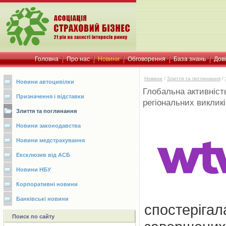
Головна
Про нас
Новини
Обговорення
База знань
Дов
Новини
/
Злиття та поглинання
/
Новини автоцивілки
Глобальна активність
Призначення і відставки
регіональних виклик
Злиття та поглинання
Новини законодавства
Новини медстрахування
Ексклюзив від АСБ
Новини НБУ
Корпоративні новини
Банківські новини
спостерігала
Поиск по сайту