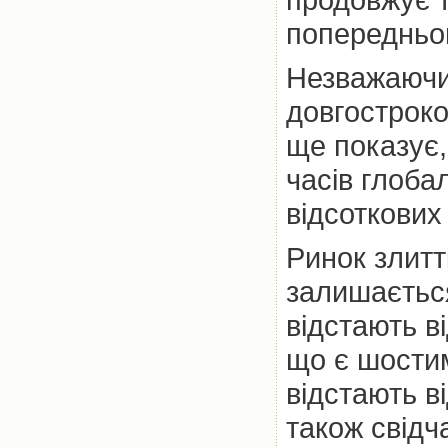
попередньог
Незважаючи 
довгостроко
ще показує,
часів глоба
відсоткових
Ринок злитт
залишається
відстають в
що є шостим
відстають в
також свідч