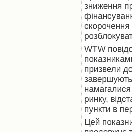
зниження п
фінансуванн
скорочення 
розблокуват
WTW повідо
показниками
призвели до
завершують 
намагалися 
ринку, відст
пункти в пер
Цей показник
продовжує т