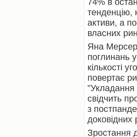
74% в остан
тенденцію, 
активи, а п
власних рин
Яна Мерсеро
поглинань у
кількості уг
повертає ри
"Укладання 
свідчить пр
з постпанде
доковідних р
Зростання д