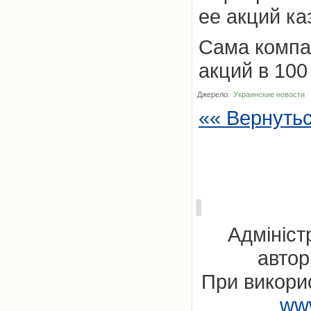
ее акций к
Сама компа
акций в 100
Джерело:
Украинские новости
«« Вернуть
Адмініст
автор
При викорис
www