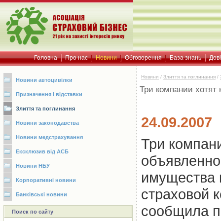
Головна
Про нас
Новини
Обговорення
База знань
Дов
Новини
/
Злиття та поглинання
/
Новини автоцивілки
Три компании хотят
Призначення і відставки
Злиття та поглинання
24.09.2007
Новини законодавства
Новини медстрахування
Три компани
Ексклюзив від АСБ
объявленно
Новини НБУ
имущества 
Корпоративні новини
страховой 
Банківські новини
сообщила п
Поиск по сайту