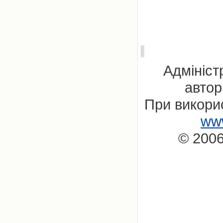
Адмініст
автор
При викорис
www
© 2006