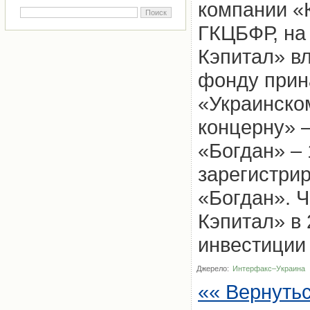
компании «
ГКЦБФР, на
Кэпитал» вл
фонду прин
«Украинско
концерну» 
«Богдан» –
зарегистрир
«Богдан». 
Кэпитал» в 
инвестиции 
Джерело:
Интерфакс–Украина
«« Вернуть