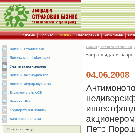
Головна
Про нас
Новини
Обговорення
База знань
Дов
Новини
/
Злиття та поглинання
/
Новини автоцивілки
Вчера выдали разре
Призначення і відставки
Злиття та поглинання
04.06.2008
Новини законодавства
Новини медстрахування
Антимонопо
Ексклюзив від АСБ
недиверсиф
Новини НБУ
инвестфонд
Корпоративні новини
акционером 
Банківські новини
Петр Порош
Поиск по сайту